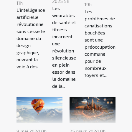
2025 5h
11h
19h
Les
L'intelligence
Les
wearables
artificielle
problèmes de
de santé et
révolutionne
canalisations
fitness
sans cesse le
bouchées
incarnent
domaine du
sont une
une
design
préoccupation
révolution
graphique,
commune
silencieuse
ouvrant la
pour de
en plein
voie à des...
nombreux
essor dans
foyers et...
le domaine
de la...
25 mars 2024 0h
8 mai 2024 0h