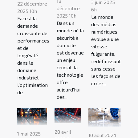
18
3 juin 2025
22 décembre
décembre
6h
2025 10h
2025 10h
Le monde
Face à la
Dans un
des médias
demande
monde où la
numériques
croissante de
sécurité à
évolue à une
performances
domicile
vitesse
et de
est devenue
fulgurante,
longévité
un enjeu
redéfinissant
dans le
crucial, la
sans cesse
domaine
technologie
les façons de
industriel,
offre
créer...
l’optimisation
aujourd’hui
de...
des...
28 avril
1 mai 2025
10 août 2024