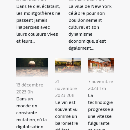
La ville de New York,
Dans le ciel éclatant,
célèbre pour son
les montgolfières ne
bouillonnement
passent jamais
culturel et son
inaperçues avec
dynamisme
leurs couleurs vives
économique, s'est
et leurs...
également...
21
7 novembre
13 décembre
novembre
2023 17h
2023 0h
2023 20h
La
Dans un
Le vin est
technologie
monde en
souvent vu
progresse à
constante
comme un
une vitesse
mutation, où la
baromètre
fulgurante
digitalisation
délicat,
et aucun