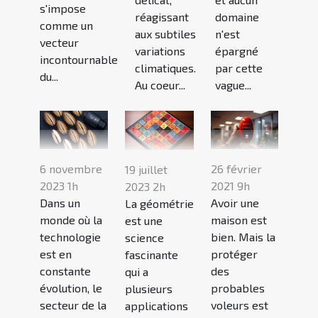
s'impose
réagissant
domaine
comme un
aux subtiles
n'est
vecteur
variations
épargné
incontournable
climatiques.
par cette
du...
Au coeur...
vague...
6 novembre
26 février
19 juillet
2023 1h
2021 9h
2023 2h
Dans un
Avoir une
La géométrie
monde où la
maison est
est une
technologie
bien. Mais la
science
est en
protéger
fascinante
constante
des
qui a
évolution, le
probables
plusieurs
secteur de la
voleurs est
applications