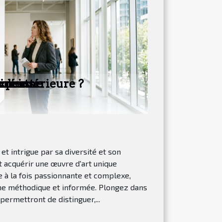
n réussi
experts
tidienne
on intérieure ?
e et intrigue par sa diversité et son
et acquérir une œuvre d'art unique
 à la fois passionnante et complexe,
he méthodique et informée. Plongez dans
permettront de distinguer,...