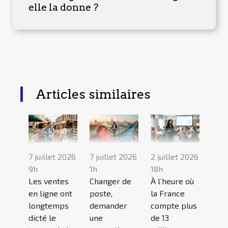
elle la donne ?
Articles similaires
7 juillet 2026
7 juillet 2026
2 juillet 2026
9h
1h
18h
Les ventes
Changer de
À l’heure où
en ligne ont
poste,
la France
longtemps
demander
compte plus
dicté le
une
de 13