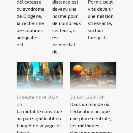
délicatesse
distance est
Pornic peut
du syndrome
devenu une
vite devenir
de Diogène,
norme pour
une mission
la recherche
de nombreux
stressante,
de solutions
secteurs, il
surtout
adéquates
est
lorsqu’il...
est...
primordial
de...
13 septembre 2024
30 avril 2024 2h
2h
Dans un monde où
La mobilité constitue
l'éducation occupe
un pan significatif du
une place centrale,
budget de voyage, et
les méthodes
face à
d'accompagnement