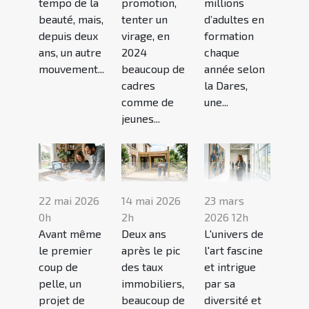
tempo de la
promotion,
millions
beauté, mais,
tenter un
d’adultes en
depuis deux
virage, en
formation
ans, un autre
2024
chaque
mouvement...
beaucoup de
année selon
cadres
la Dares,
comme de
une...
jeunes...
22 mai 2026
14 mai 2026
23 mars
0h
2h
2026 12h
Avant même
Deux ans
L'univers de
le premier
après le pic
l'art fascine
coup de
des taux
et intrigue
pelle, un
immobiliers,
par sa
projet de
beaucoup de
diversité et