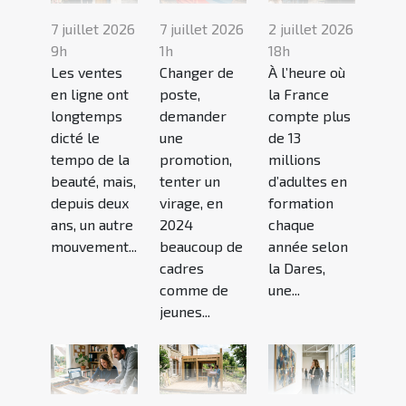
7 juillet 2026
7 juillet 2026
2 juillet 2026
9h
1h
18h
Les ventes
Changer de
À l’heure où
en ligne ont
poste,
la France
longtemps
demander
compte plus
dicté le
une
de 13
tempo de la
promotion,
millions
beauté, mais,
tenter un
d’adultes en
depuis deux
virage, en
formation
ans, un autre
2024
chaque
mouvement...
beaucoup de
année selon
cadres
la Dares,
comme de
une...
jeunes...