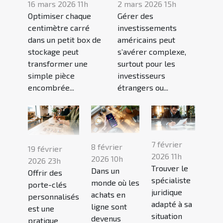
16 mars 2026 11h
2 mars 2026 15h
Optimiser chaque
Gérer des
centimètre carré
investissements
dans un petit box de
américains peut
stockage peut
s’avérer complexe,
transformer une
surtout pour les
simple pièce
investisseurs
encombrée...
étrangers ou...
7 février
8 février
19 février
2026 11h
2026 10h
2026 23h
Trouver le
Dans un
Offrir des
spécialiste
monde où les
porte-clés
juridique
achats en
personnalisés
adapté à sa
ligne sont
est une
situation
devenus
pratique