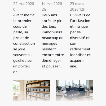
22 mai 2026
14 mai 2026
23 mars
0h
2h
2026 12h
Avant même
Deux ans
L'univers de
le premier
après le pic
l'art fascine
coup de
des taux
et intrigue
pelle, un
immobiliers,
par sa
projet de
beaucoup de
diversité et
construction
ménages
son
se joue
hésitent
raffinement.
souvent au
encore entre
Identifier et
guichet, sur
déménager
acquérir
un portail
et pousser...
une...
en...