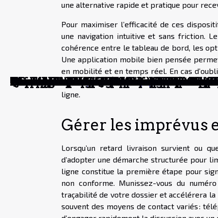
une alternative rapide et pratique pour rece
Pour maximiser l’efficacité de ces dispositif
une navigation intuitive et sans friction. Le
cohérence entre le tableau de bord, les opt
Une application mobile bien pensée permet d
en mobilité et en temps réel. En cas d’oubli
Quand le shopping local redessine no
Faut-il privilégier l'audace ou la sécu
Pourquoi certaines formations transfo
Démarches administratives : le vrai po
Faire grandir sa maison ou déménager :
Comment identifier et acquérir une œu
Maximiser l'espace dans un petit box 
Avantages uniques d'une LLC pour gé
Offrir des porte-clés personnalisés : 
Comment choisir le bon spécialiste ju
Stratégies pour maximiser les revenus
Construire et maintenir une réputatio
Maximiser vos économies grâce à l'in
Impact de la blockchain sur l'économi
Tendances actuelles du marché immobi
Globals Services, votre partenaire pou
Avantages de faire appel à des profes
Stratégies pour maintenir la productiv
Comment trouver un serrurier à Porni
Comment la location de voiture entre 
Comparaison des coûts entre le soutien
Comment la crise économique actuelle
Les ballons lumineux comme outils de 
Quels sont les critères de base pour a
Extrait kbis : pourquoi est-il nécessai
Crypto Ticker : Qu’est-ce que c’est et à
Comment profiter de la forte croissance
savoir plus sur cette page
afin de retrouve
ligne.
Gérer les imprévus e
Lorsqu’un retard livraison survient ou q
d’adopter une démarche structurée pour limi
ligne constitue la première étape pour signa
non conforme. Munissez-vous du numéro de
traçabilité de votre dossier et accélérera 
souvent des moyens de contact variés : télé
d’engager rapidement la discussion avec un 