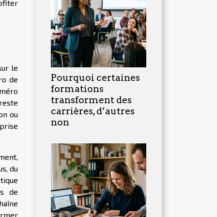
fiter
ur le
Pourquoi certaines
ro de
formations
uméro
transforment des
reste
carrières, d’autres
on ou
non
 prise
ment,
s, du
tique
es de
haîne
ormer