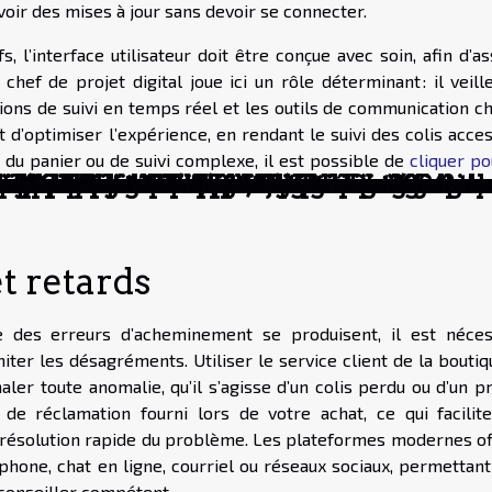
voir des mises à jour sans devoir se connecter.
s, l’interface utilisateur doit être conçue avec soin, afin d’a
 chef de projet digital joue ici un rôle déterminant : il veill
ions de suivi en temps réel et les outils de communication ch
’optimiser l’expérience, en rendant le suivi des colis acces
 du panier ou de suivi complexe, il est possible de
cliquer po
tre consommation de beauté
rité pour accélérer sa carrière en 2024
rment des carrières, d’autres non
int de départ d’un projet de constructio
 l’extension change-t-elle la donne ?
vre d'art unique ?
de stockage
rer vos investissements américains
pour quels événements ?
ridique pour vos besoins ?
 dans le secteur du transport privé
n professionnelle en ligne
vestissement automatique avantages et s
e globale et les opportunités émergente
lier pour les acheteurs
r la réparation rapide d’électroménager
sionnels pour le syndrome de Diogène
ité en télétravail
c ?
particuliers peut réduire vos coûts de v
 scolaire traditionnel et en ligne
 affecte le marché immobilier
marketing visuel : stratégies et études 
nalyser la situation économique d’un pay
re pour votre entreprise ?
 quoi ça sert ?
 du secteur de l’intelligence artificielle
r toutes les informations essentielles concernant vos acha
t retards
ue des erreurs d’acheminement se produisent, il est néces
ter les désagréments. Utiliser le service client de la boutiq
ler toute anomalie, qu’il s’agisse d’un colis perdu ou d’un p
 réclamation fourni lors de votre achat, ce qui facilite
la résolution rapide du problème. Les plateformes modernes of
phone, chat en ligne, courriel ou réseaux sociaux, permettant
conseiller compétent.