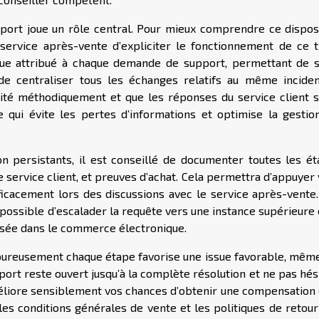
pport joue un rôle central. Pour mieux comprendre ce disposit
rvice après-vente d’expliciter le fonctionnement de ce ti
nique attribué à chaque demande de support, permettant de s
de centraliser tous les échanges relatifs au même inciden
aité méthodiquement et que les réponses du service client s
e qui évite les pertes d’informations et optimise la gestio
n persistants, il est conseillé de documenter toutes les éta
e service client, et preuves d’achat. Cela permettra d’appuyer
cacement lors des discussions avec le service après-vente. 
e possible d’escalader la requête vers une instance supérieure
lisée dans le commerce électronique.
goureusement chaque étape favorise une issue favorable, même
pport reste ouvert jusqu’à la complète résolution et ne pas hés
méliore sensiblement vos chances d’obtenir une compensation 
 les conditions générales de vente et les politiques de retou