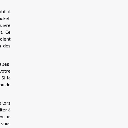
if, il
cket.
uivre
t. Ce
oient
n des
pes :
 votre
Si la
 ou de
 lors
iter à
ou un
r vous