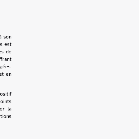
à son
s est
es de
ffrant
gées.
et en
sitif
points
er la
tions