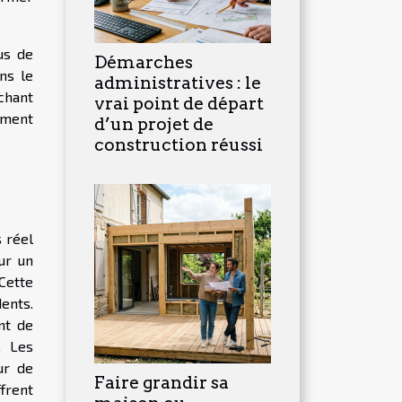
us de
Démarches
ns le
administratives : le
achant
vrai point de départ
cement
d’un projet de
construction réussi
 réel
ur un
Cette
ents.
nt de
. Les
ur de
Faire grandir sa
ffrent