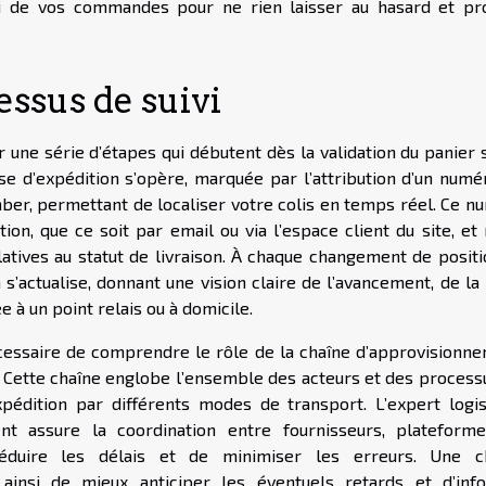
i de vos commandes pour ne rien laisser au hasard et pro
ssus de suivi
une série d’étapes qui débutent dès la validation du panier s
e d’expédition s’opère, marquée par l’attribution d’un numé
ber, permettant de localiser votre colis en temps réel. Ce n
n, que ce soit par email ou via l’espace client du site, et 
atives au statut de livraison. À chaque changement de positi
n s’actualise, donnant une vision claire de l’avancement, de la
e à un point relais ou à domicile.
nécessaire de comprendre le rôle de la chaîne d’approvisionne
. Cette chaîne englobe l’ensemble des acteurs et des processu
expédition par différents modes de transport. L’expert logis
nt assure la coordination entre fournisseurs, plateform
réduire les délais et de minimiser les erreurs. Une c
insi de mieux anticiper les éventuels retards et d’inf