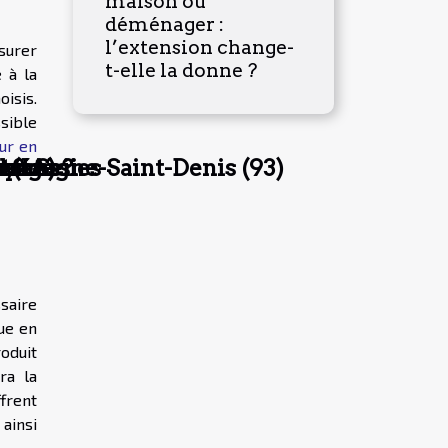
maison ou
déménager :
l’extension change-
ssurer
t-elle la donne ?
e à la
oisis.
sible
ur en
n réussi
tratégies
s
 en Seine-Saint-Denis (93)
oyage
de cas
s ?
 (IA) ?
ts en
saire
ue en
roduit
ra la
frent
 ainsi