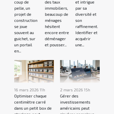
Denis (93)
coup de
des taux
et intrigue
pelle, un
immobiliers,
par sa
projet de
beaucoup de
diversité et
construction
ménages
son
se joue
hésitent
raffinement.
souvent au
encore entre
Identifier et
guichet, sur
déménager
acquérir
un portail
et pousser...
une...
en...
16 mars 2026 11h
2 mars 2026 15h
Optimiser chaque
Gérer des
centimètre carré
investissements
dans un petit box de
américains peut