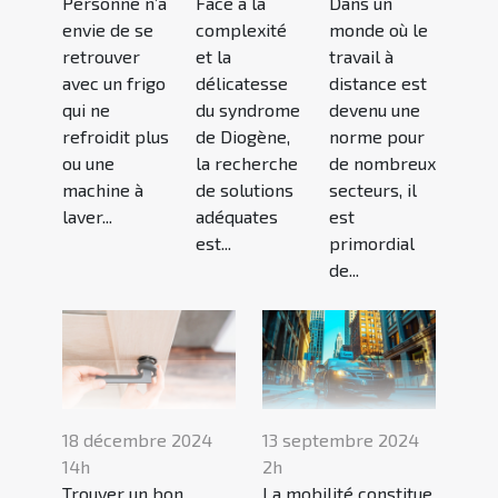
Personne n’a
Face à la
Dans un
envie de se
complexité
monde où le
retrouver
et la
travail à
avec un frigo
délicatesse
distance est
qui ne
du syndrome
devenu une
refroidit plus
de Diogène,
norme pour
ou une
la recherche
de nombreux
machine à
de solutions
secteurs, il
laver...
adéquates
est
est...
primordial
de...
18 décembre 2024
13 septembre 2024
14h
2h
Trouver un bon
La mobilité constitue