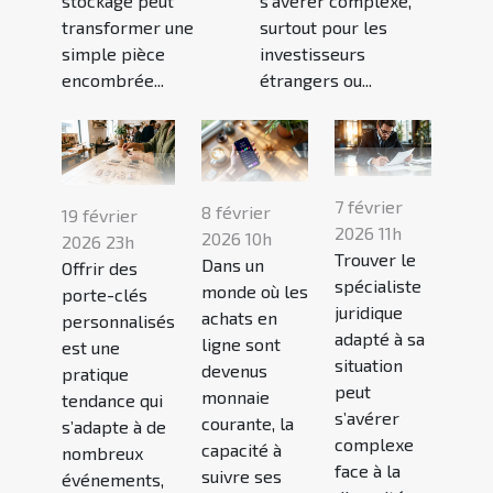
stockage peut
s’avérer complexe,
transformer une
surtout pour les
simple pièce
investisseurs
encombrée...
étrangers ou...
7 février
8 février
19 février
2026 11h
2026 10h
2026 23h
Trouver le
Dans un
Offrir des
spécialiste
monde où les
porte-clés
juridique
achats en
personnalisés
adapté à sa
ligne sont
est une
situation
devenus
pratique
peut
monnaie
tendance qui
s’avérer
courante, la
s’adapte à de
complexe
capacité à
nombreux
face à la
suivre ses
événements,