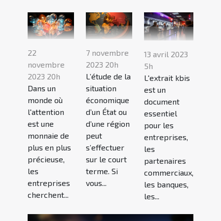
22
7 novembre
13 avril 2023
novembre
2023 20h
5h
2023 20h
L’étude de la
L'extrait kbis
Dans un
situation
est un
monde où
économique
document
l'attention
d’un État ou
essentiel
est une
d’une région
pour les
monnaie de
peut
entreprises,
plus en plus
s’effectuer
les
précieuse,
sur le court
partenaires
les
terme. Si
commerciaux,
entreprises
vous...
les banques,
cherchent...
les...