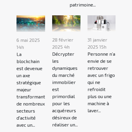
patrimoine...
28 février
31 janvier
6 mai 2025
2025 4h
2025 15h
14h
Décrypter
Personne n’a
La
les
envie de se
blockchain
dynamiques
retrouver
est devenue
du marché
avec un frigo
un axe
immobilier
qui ne
stratégique
est
refroidit
majeur
primordial
plus ou une
transformant
pour les
machine à
de nombreux
acquéreurs
laver...
secteurs
désireux de
d'activité
réaliser un...
avec un...