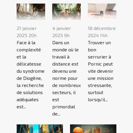
21 janvier
4 janvier
18 décembre
2025 20h
2025 9h
2024 14h
Face à la
Dans un
Trouver un
complexité
monde où le
bon
et la
travail à
serrurier à
délicatesse
distance est
Pornic peut
du syndrome
devenu une
vite devenir
de Diogène,
norme pour
une mission
la recherche
de nombreux
stressante,
de solutions
secteurs, il
surtout
adéquates
est
lorsqu’il...
est...
primordial
de...