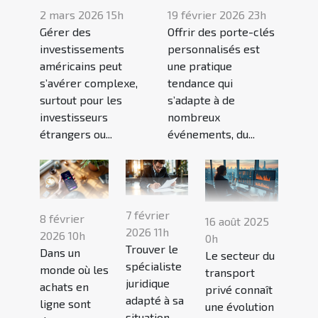
2 mars 2026 15h
19 février 2026 23h
Gérer des
Offrir des porte-clés
investissements
personnalisés est
américains peut
une pratique
s’avérer complexe,
tendance qui
surtout pour les
s’adapte à de
investisseurs
nombreux
étrangers ou...
événements, du...
7 février
8 février
16 août 2025
2026 11h
2026 10h
0h
Trouver le
Dans un
Le secteur du
spécialiste
monde où les
transport
juridique
achats en
privé connaît
adapté à sa
ligne sont
une évolution
situation