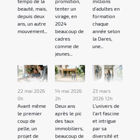
tempo de la
promotion,
millions
beauté, mais,
tenter un
d’adultes en
depuis deux
virage, en
formation
ans, un autre
2024
chaque
mouvement...
beaucoup de
année selon
cadres
la Dares,
comme de
une...
jeunes...
22 mai 2026
14 mai 2026
23 mars
0h
2h
2026 12h
Avant même
Deux ans
L'univers de
le premier
après le pic
l'art fascine
coup de
des taux
et intrigue
pelle, un
immobiliers,
par sa
projet de
beaucoup de
diversité et