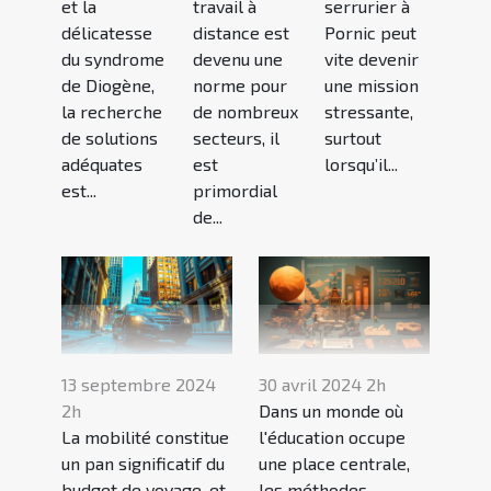
et la
travail à
serrurier à
délicatesse
distance est
Pornic peut
du syndrome
devenu une
vite devenir
de Diogène,
norme pour
une mission
la recherche
de nombreux
stressante,
de solutions
secteurs, il
surtout
adéquates
est
lorsqu’il...
est...
primordial
de...
13 septembre 2024
30 avril 2024 2h
2h
Dans un monde où
La mobilité constitue
l'éducation occupe
un pan significatif du
une place centrale,
budget de voyage, et
les méthodes