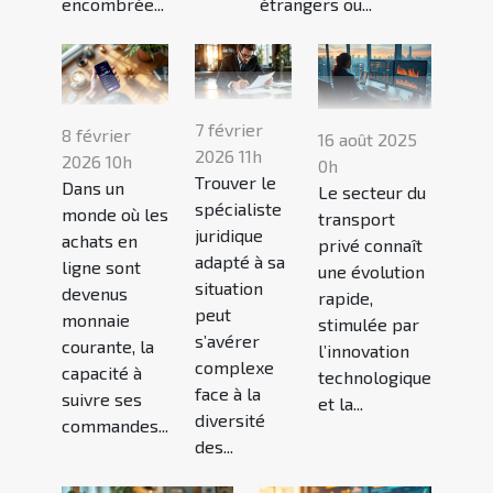
encombrée...
étrangers ou...
7 février
8 février
16 août 2025
2026 11h
2026 10h
0h
Trouver le
Dans un
Le secteur du
spécialiste
monde où les
transport
juridique
achats en
privé connaît
adapté à sa
ligne sont
une évolution
situation
devenus
rapide,
peut
monnaie
stimulée par
s’avérer
courante, la
l’innovation
complexe
capacité à
technologique
face à la
suivre ses
et la...
diversité
commandes...
des...