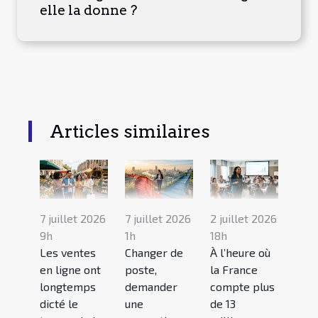
elle la donne ?
Articles similaires
7 juillet 2026
7 juillet 2026
2 juillet 2026
9h
1h
18h
Les ventes
Changer de
À l’heure où
en ligne ont
poste,
la France
longtemps
demander
compte plus
dicté le
une
de 13