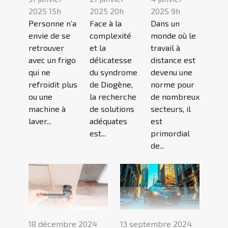
2025 15h
2025 20h
2025 9h
Personne n’a
Face à la
Dans un
envie de se
complexité
monde où le
retrouver
et la
travail à
avec un frigo
délicatesse
distance est
qui ne
du syndrome
devenu une
refroidit plus
de Diogène,
norme pour
ou une
la recherche
de nombreux
machine à
de solutions
secteurs, il
laver...
adéquates
est
est...
primordial
de...
18 décembre 2024
13 septembre 2024