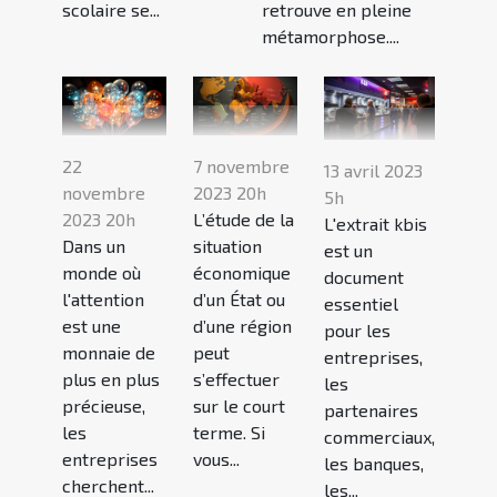
retrouve en pleine
scolaire se...
métamorphose....
22
7 novembre
13 avril 2023
novembre
2023 20h
5h
2023 20h
L’étude de la
L'extrait kbis
Dans un
situation
est un
monde où
économique
document
l'attention
d’un État ou
essentiel
est une
d’une région
pour les
monnaie de
peut
entreprises,
plus en plus
s’effectuer
les
précieuse,
sur le court
partenaires
les
terme. Si
commerciaux,
entreprises
vous...
les banques,
cherchent...
les...