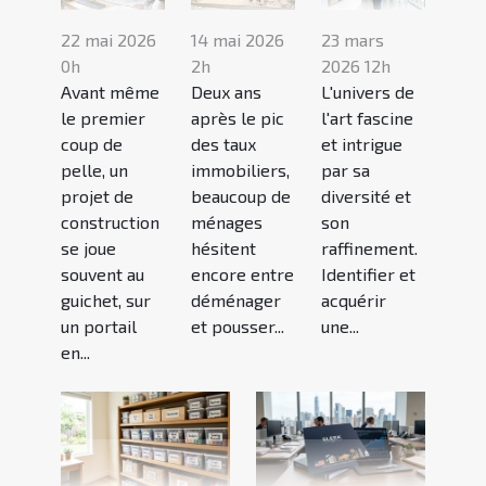
22 mai 2026
14 mai 2026
23 mars
0h
2h
2026 12h
Avant même
Deux ans
L'univers de
le premier
après le pic
l'art fascine
coup de
des taux
et intrigue
pelle, un
immobiliers,
par sa
projet de
beaucoup de
diversité et
construction
ménages
son
se joue
hésitent
raffinement.
souvent au
encore entre
Identifier et
guichet, sur
déménager
acquérir
un portail
et pousser...
une...
en...