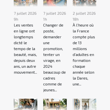
7 juillet 2026
7 juillet 2026
2 juillet 2026
9h
1h
18h
Les ventes
Changer de
À l’heure où
en ligne ont
poste,
la France
longtemps
demander
compte plus
dicté le
une
de 13
tempo de la
promotion,
millions
beauté, mais,
tenter un
d’adultes en
depuis deux
virage, en
formation
ans, un autre
2024
chaque
mouvement...
beaucoup de
année selon
cadres
la Dares,
comme de
une...
jeunes...