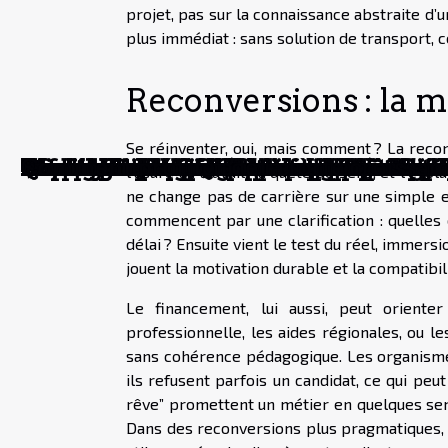
projet, pas sur la connaissance abstraite d’u
plus immédiat : sans solution de transport, 
Reconversions : la m
Se réinventer, oui, mais comment ? La rec
Quand le shopping local redessine no
Faut-il privilégier l'audace ou la sécu
Démarches administratives : le vrai po
Faire grandir sa maison ou déménager :
Comment identifier et acquérir une œu
Maximiser l'espace dans un petit box 
Avantages uniques d'une LLC pour gé
Offrir des porte-clés personnalisés : 
Comment suivre efficacement vos co
Comment choisir le bon spécialiste ju
Stratégies pour maximiser les revenus
Construire et maintenir une réputatio
Maximiser vos économies grâce à l'in
Impact de la blockchain sur l'économi
Tendances actuelles du marché immobi
Globals Services, votre partenaire pou
Avantages de faire appel à des profes
Stratégies pour maintenir la productiv
Comment trouver un serrurier à Porni
Comment la location de voiture entre 
Comparaison des coûts entre le soutien
Comment la crise économique actuelle
Les ballons lumineux comme outils de 
Quels sont les critères de base pour a
Extrait kbis : pourquoi est-il nécessai
Crypto Ticker : Qu’est-ce que c’est et à
Comment profiter de la forte croissance
l’usure au travail, la quête de sens, et l’évo
ne change pas de carrière sur une simple en
commencent par une clarification : quelles c
délai ? Ensuite vient le test du réel, immersi
jouent la motivation durable et la compatibil
Le financement, lui aussi, peut orienter
professionnelle, les aides régionales, ou l
sans cohérence pédagogique. Les organismes 
ils refusent parfois un candidat, ce qui peut
rêve” promettent un métier en quelques sema
Dans des reconversions plus pragmatiques, 