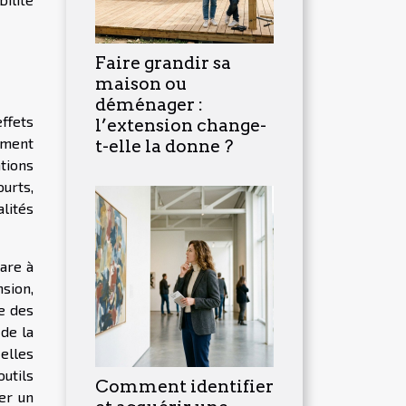
Faire grandir sa
maison ou
déménager :
ffets
l’extension change-
rement
t-elle la donne ?
tions
urts,
alités
pare à
nsion,
e des
 de la
elles
utils
Comment identifier
rer un