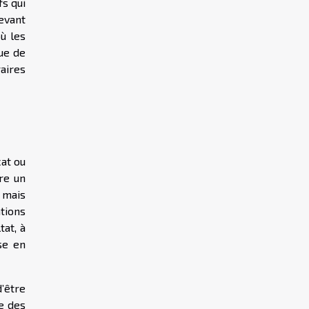
fs qui
levant
ù les
que de
aires
cat ou
re un
 mais
ations
at, à
ise en
’être
e des