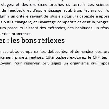
s stages, et des exercices proches du terrain. Les scienc
 de feedback, et d’apprentissage actif, trois leviers qui fo
e”. Enfin, un critère revient de plus en plus : la capacité à app
s outils changent, et l’avantage compétitif devient la progre
eurs parcours laissent des méthodes, des habitudes, un résea
sur des promesses.
er : les bons réflexes
f mesurable, comparez les débouchés, et demandez des pr
’examen, projets réalisés. Côté budget, explorez le CPF, les 
loyeur. Pour réserver, privilégiez un organisme qui impo