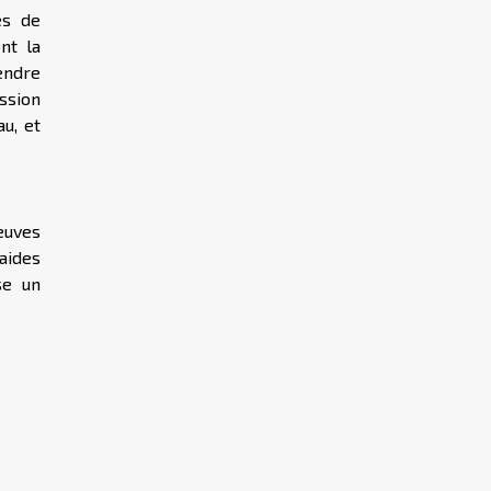
es de
nt la
rendre
ssion
u, et
euves
aides
se un