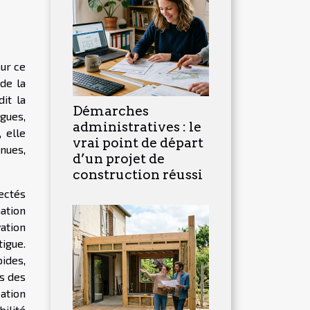
ur ce
de la
it la
Démarches
ègues,
administratives : le
 elle
vrai point de départ
nnues,
d’un projet de
construction réussi
ectés
ation
vation
tigue.
ides,
ns des
ation
ilité