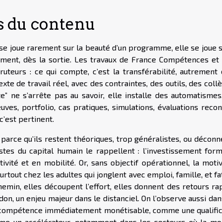
as du contenu
se joue rarement sur la beauté d’un programme, elle se joue s
ement, dès la sortie. Les travaux de France Compétences et 
teurs : ce qui compte, c’est la transférabilité, autrement d
exte de travail réel, avec des contraintes, des outils, des coll
” ne s’arrête pas au savoir, elle installe des automatismes,
euves, portfolio, cas pratiques, simulations, évaluations reco
c’est pertinent.
parce qu’ils restent théoriques, trop généralistes, ou déconn
stes du capital humain le rappellent : l’investissement form
tivité et en mobilité. Or, sans objectif opérationnel, la moti
urtout chez les adultes qui jonglent avec emploi, famille, et fa
emin, elles découpent l’effort, elles donnent des retours rap
don, un enjeu majeur dans le distanciel. On l’observe aussi da
e compétence immédiatement monétisable, comme une qualific
me un accélérateur, notamment dans les secteurs où la mob