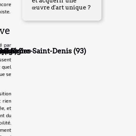
et acquérir une
encore
œuvre d'art unique ?
iste.
êve
é par
n réussi
tratégies
s
 en Seine-Saint-Denis (93)
oyage
de cas
s ?
 (IA) ?
é : on
ssent
t quel
que se
ition
 rien
e, et
ent du
lité.
ement