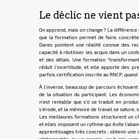
Le déclic ne vient p
On apprend, mais on change ? La différence 
que la formation permet de faire, concrèt
Dares pointent une réalité connue des recru
capacité à réutiliser les acquis dans un cont
et des délais. Une formation “transformante
réduit l’incertitude, et elle apporte des pr
parfois certification inscrite au RNCP, quand 
À l’inverse, beaucoup de parcours échouent 
de la situation du participant. Les économi
n’est rentable que s’il se traduit en produc
s’érode, et la mémoire de travail se sature, s
Les meilleures formations structurent un ch
et elles imposent un rythme qui évite l’aban
apprentissages très concrets : obtenir un
réglementée, ou un permis, peut agir com