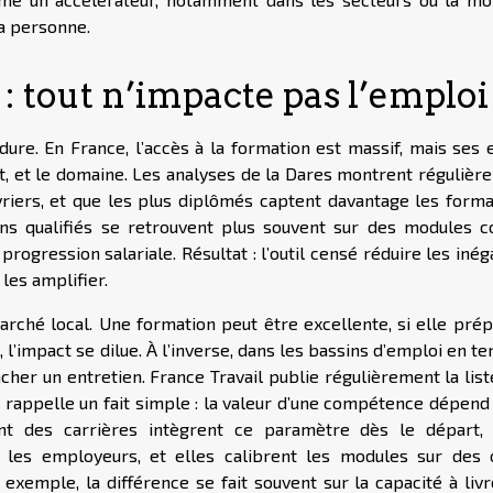
la personne.
t : tout n’impacte pas l’emploi
ure. En France, l’accès à la formation est massif, mais ses e
mat, et le domaine. Les analyses de la Dares montrent réguliè
riers, et que les plus diplômés captent davantage les forma
ins qualifiés se retrouvent plus souvent sur des modules co
rogression salariale. Résultat : l’outil censé réduire les inég
 les amplifier.
marché local. Une formation peut être excellente, si elle pré
’impact se dilue. À l’inverse, dans les bassins d’emploi en te
er un entretien. France Travail publie régulièrement la list
e rappelle un fait simple : la valeur d’une compétence dépend
t des carrières intègrent ce paramètre dès le départ, 
 les employeurs, et elles calibrent les modules sur des o
 exemple, la différence se fait souvent sur la capacité à liv