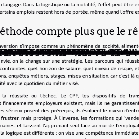
n langage. Dans la logistique ou la mobilité, l’effet peut être 
certains emplois restent hors de portée, même quand l’offre ex
éthode compte plus que le r
onversion s’impose comme un phénomène de société, aliment
tre consommation de beauté
rité pour accélérer sa carrière en 2024
int de départ d’un projet de constructio
 l’extension change-t-elle la donne ?
vre d'art unique ?
de stockage
rer vos investissements américains
pour quels événements ?
mmandes en ligne ?
ridique pour vos besoins ?
 dans le secteur du transport privé
n professionnelle en ligne
vestissement automatique avantages et s
e globale et les opportunités émergente
lier pour les acheteurs
r la réparation rapide d’électroménager
sionnels pour le syndrome de Diogène
ité en télétravail
c ?
particuliers peut réduire vos coûts de v
 scolaire traditionnel et en ligne
 affecte le marché immobilier
marketing visuel : stratégies et études 
nalyser la situation économique d’un pay
re pour votre entreprise ?
 quoi ça sert ?
 du secteur de l’intelligence artificielle
lution rapide des métiers, mais elle bute souvent sur une réalit
vie, on la change sur une stratégie. Les parcours qui réussi
ontraintes, quel horizon de salaire, quel niveau de risque, e
ons, enquêtes métiers, stages, mises en situation, car c’est là 
ité avec le quotidien du métier visé.
 la réussite ou l’échec. Le CPF, les dispositifs de trans
es financements employeurs existent, mais ils ne garantissent
sérieux posent des prérequis, ils évaluent le niveau d’entré
 frustrer, mais protège. À l’inverse, les formations qui “vend
ines, et laissent l’apprenant seul face au mur de l’employabi
la logique est différente : on vise une compétence immédiat