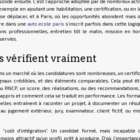
consolide ensuite. C’est l’approche adoptée par de nombreux acti
exemple en ajoutant une habilitation, une certification, ou en 
se déplacer, et à Paris, où les opportunités abondent mais o
ire dans une
auto ecole paris
s’inscrit parfois dans cette logi
ns professionnelles, entretien tôt le matin, mission en hor
servies.
s vérifient vraiment
Dans un marché où les candidatures sont nombreuses, un certifi
 signaux crédibles, et des éléments comparables. Cela peut êt
 au RNCP, un score, des réalisations, ou des recommandations,
té appris et comment cela se traduit en performance. Les form
elles entraînent à raconter un projet, à documenter un résult
au jugement extérieur, jury, examinateur, client fictif, ou m
e “coût d’intégration”. Un candidat formé, mais incapable d
oins attractif qu’un profil prêt à produire. D’où l’importanc