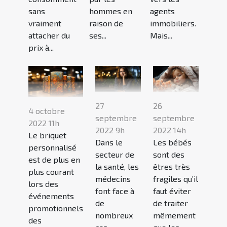
sans
hommes en
agents
vraiment
raison de
immobiliers.
attacher du
ses...
Mais...
prix à...
27
26
4 octobre
septembre
septembre
2022 11h
2022 9h
2022 14h
Le briquet
Dans le
Les bébés
personnalisé
secteur de
sont des
est de plus en
la santé, les
êtres très
plus courant
médecins
fragiles qu’il
lors des
font face à
faut éviter
événements
de
de traiter
promotionnels
nombreux
mêmement
des