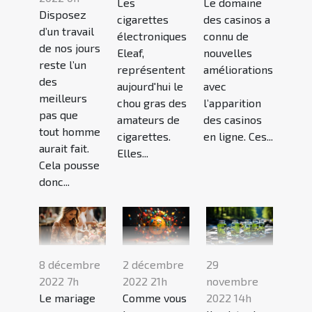
Les
Le domaine
Disposez
cigarettes
des casinos a
d’un travail
électroniques
connu de
de nos jours
Eleaf,
nouvelles
reste l’un
représentent
améliorations
des
aujourd'hui le
avec
meilleurs
chou gras des
l’apparition
pas que
amateurs de
des casinos
tout homme
cigarettes.
en ligne. Ces...
aurait fait.
Elles...
Cela pousse
donc...
8 décembre
2 décembre
29
2022 7h
2022 21h
novembre
Le mariage
Comme vous
2022 14h