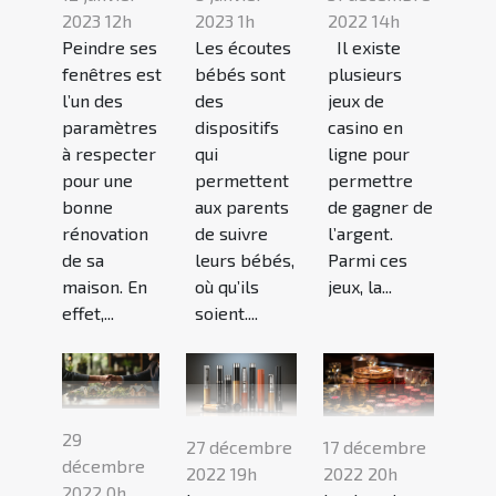
2023 12h
2023 1h
2022 14h
Peindre ses
Les écoutes
Il existe
fenêtres est
bébés sont
plusieurs
l’un des
des
jeux de
paramètres
dispositifs
casino en
à respecter
qui
ligne pour
pour une
permettent
permettre
bonne
aux parents
de gagner de
rénovation
de suivre
l’argent.
de sa
leurs bébés,
Parmi ces
maison. En
où qu’ils
jeux, la...
effet,...
soient....
29
27 décembre
17 décembre
décembre
2022 19h
2022 20h
2022 0h