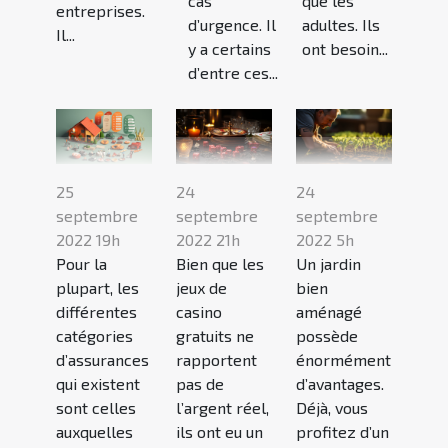
cas
que les
entreprises.
d’urgence. Il
adultes. Ils
Il...
y a certains
ont besoin...
d’entre ces...
25
24
24
septembre
septembre
septembre
2022 19h
2022 21h
2022 5h
Pour la
Bien que les
Un jardin
plupart, les
jeux de
bien
différentes
casino
aménagé
catégories
gratuits ne
possède
d’assurances
rapportent
énormément
qui existent
pas de
d’avantages.
sont celles
l’argent réel,
Déjà, vous
auxquelles
ils ont eu un
profitez d’un