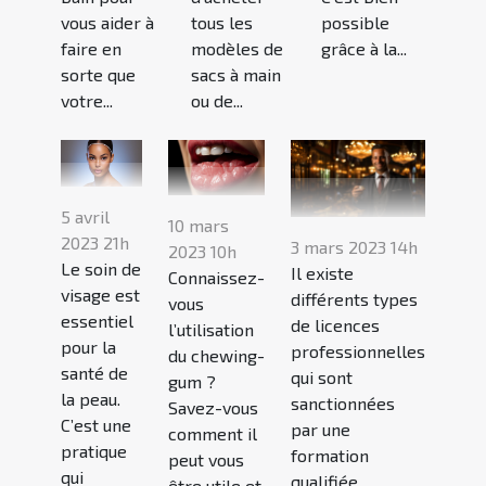
vous aider à
tous les
possible
faire en
modèles de
grâce à la...
sorte que
sacs à main
votre...
ou de...
5 avril
10 mars
2023 21h
3 mars 2023 14h
2023 10h
Le soin de
Il existe
Connaissez-
visage est
différents types
vous
essentiel
de licences
l’utilisation
pour la
professionnelles
du chewing-
santé de
qui sont
gum ?
la peau.
sanctionnées
Savez-vous
C’est une
par une
comment il
pratique
formation
peut vous
qui
qualifiée...
être utile et