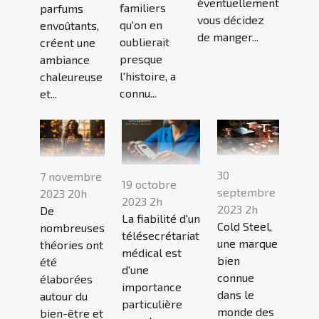
éventuellement
familiers
parfums
vous décidez
qu'on en
envoûtants,
de manger...
oublierait
créent une
presque
ambiance
l'histoire, a
chaleureuse
connu...
et...
30
7 novembre
19 octobre
septembre
2023 20h
2023 2h
2023 2h
De
La fiabilité d'un
Cold Steel,
nombreuses
télésecrétariat
une marque
théories ont
médical est
bien
été
d'une
connue
élaborées
importance
dans le
autour du
particulière
monde des
bien-être et