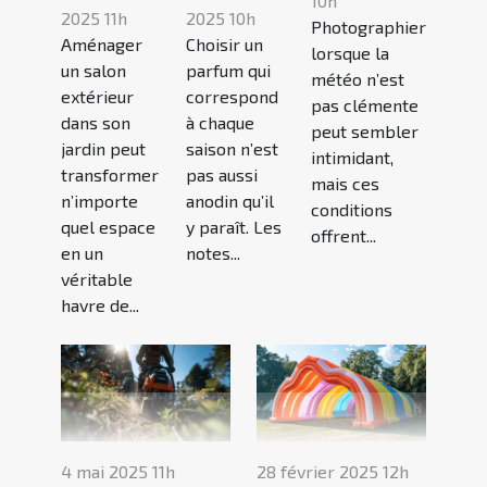
10h
2025 11h
2025 10h
Photographier
Aménager
Choisir un
lorsque la
un salon
parfum qui
météo n’est
extérieur
correspond
pas clémente
dans son
à chaque
peut sembler
jardin peut
saison n’est
intimidant,
transformer
pas aussi
mais ces
n’importe
anodin qu’il
conditions
quel espace
y paraît. Les
offrent...
en un
notes...
véritable
havre de...
4 mai 2025 11h
28 février 2025 12h