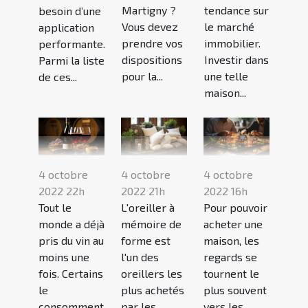
Martigny ?
tendance sur
besoin d’une
Vous devez
le marché
application
prendre vos
immobilier.
performante.
dispositions
Investir dans
Parmi la liste
pour la...
une telle
de ces...
maison...
4 octobre
4 octobre
4 octobre
2022 22h
2022 21h
2022 16h
Tout le
L'oreiller à
Pour pouvoir
monde a déjà
mémoire de
acheter une
pris du vin au
forme est
maison, les
moins une
l'un des
regards se
fois. Certains
oreillers les
tournent le
le
plus achetés
plus souvent
consomment
par les
vers les