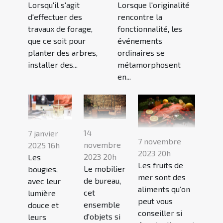
Lorsqu'il s'agit
Lorsque l'originalité
d'effectuer des
rencontre la
travaux de forage,
fonctionnalité, les
que ce soit pour
événements
planter des arbres,
ordinaires se
installer des...
métamorphosent
en...
14
7 janvier
7 novembre
novembre
2025 16h
2023 20h
2023 20h
Les
Les fruits de
Le mobilier
bougies,
mer sont des
de bureau,
avec leur
aliments qu’on
cet
lumière
peut vous
ensemble
douce et
conseiller si
d'objets si
leurs