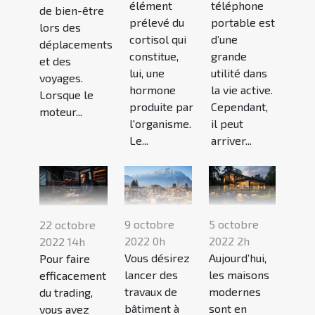
élément
téléphone
de bien-être
prélevé du
portable est
lors des
cortisol qui
d’une
déplacements
constitue,
grande
et des
lui, une
utilité dans
voyages.
hormone
la vie active.
Lorsque le
produite par
Cependant,
moteur...
l'organisme.
il peut
Le...
arriver...
9 octobre
5 octobre
22 octobre
2022 0h
2022 2h
2022 14h
Vous désirez
Aujourd’hui,
Pour faire
lancer des
les maisons
efficacement
travaux de
modernes
du trading,
bâtiment à
sont en
vous avez