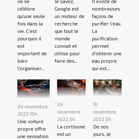
ne se
le savez,
Il existe de
célèbre
Google est
nombreuses
qu'une seule
un moteur de
façons de
fois dans la
recherche
purifier l’eau.
vie. C'est
que tout le
La
pourquoi il
monde
purification
est
connait et
permet
important de
utilise pour
d’obtenir une
bien
faire des...
eau propre
l'organiser...
qui est...
24
10
24 novembre
novembre
novembre
2022 10h
2022 0h
2022 0h
Une voiture
La cortisone
De nos
propre offre
est un
jours, le
une sensation