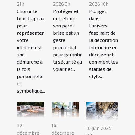
21h
2026 3h
2026 10h
Choisir le
Protéger et
Plongez
bon drapeau
entretenir
dans
pour
son pare-
l’univers
représenter
brise est un
fascinant de
votre
geste
la décoration
identité est
primordial
intérieure en
une
pour garantir
découvrant
démarche à
la sécurité au
comment les
la fois
volant et...
statues de
personnelle
style...
et
symbolique...
22
14
16 juin 2025
décembre
décembre