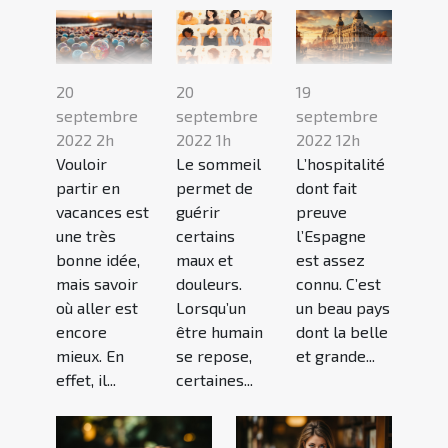
20
20
19
septembre
septembre
septembre
2022 2h
2022 1h
2022 12h
Vouloir
Le sommeil
L’hospitalité
partir en
permet de
dont fait
vacances est
guérir
preuve
une très
certains
l’Espagne
bonne idée,
maux et
est assez
mais savoir
douleurs.
connu. C’est
où aller est
Lorsqu’un
un beau pays
encore
être humain
dont la belle
mieux. En
se repose,
et grande...
effet, il...
certaines...