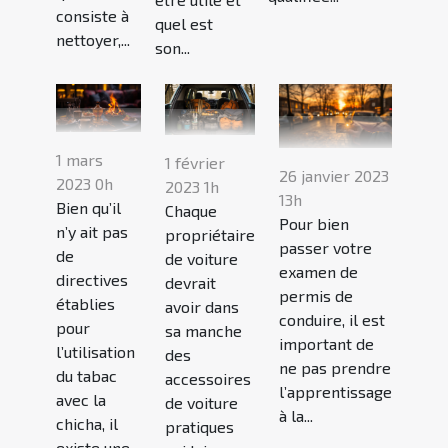
consiste à
quel est
nettoyer,...
son...
1 mars
1 février
26 janvier 2023
2023 0h
2023 1h
13h
Bien qu’il
Chaque
Pour bien
n’y ait pas
propriétaire
passer votre
de
de voiture
examen de
directives
devrait
permis de
établies
avoir dans
conduire, il est
pour
sa manche
important de
l’utilisation
des
ne pas prendre
du tabac
accessoires
l’apprentissage
avec la
de voiture
à la...
chicha, il
pratiques
existe une...