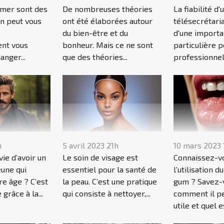
 mer sont des
De nombreuses théories
La fiabilité d'
on peut vous
ont été élaborées autour
télésecrétari
du bien-être et du
d'une import
nt vous
bonheur. Mais ce ne sont
particulière p
nger...
que des théories...
professionnels
h
5 avril 2023 21h
10 mars 2023 
ie d’avoir un
Le soin de visage est
Connaissez-v
eune qui
essentiel pour la santé de
l’utilisation 
e âge ? C’est
la peau. C’est une pratique
gum ? Savez-
grâce à la...
qui consiste à nettoyer,...
comment il pe
utile et quel e