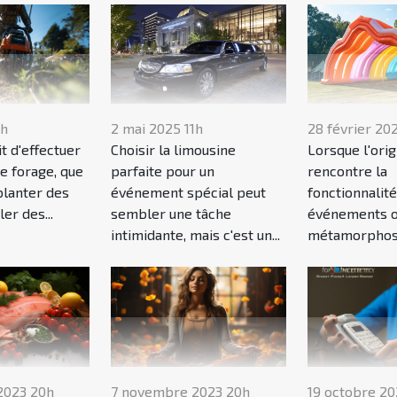
1h
2 mai 2025 11h
28 février 20
it d'effectuer
Choisir la limousine
Lorsque l'orig
e forage, que
parfaite pour un
rencontre la
planter des
événement spécial peut
fonctionnalité
ler des...
sembler une tâche
événements o
intimidante, mais c'est un...
métamorphose
2023 20h
7 novembre 2023 20h
19 octobre 20