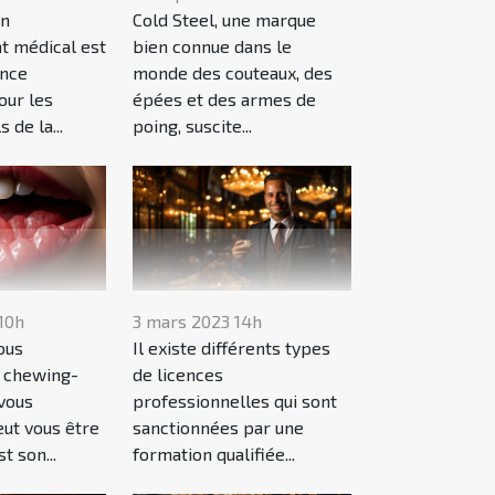
un
Cold Steel, une marque
at médical est
bien connue dans le
ance
monde des couteaux, des
our les
épées et des armes de
 de la...
poing, suscite...
10h
3 mars 2023 14h
ous
Il existe différents types
du chewing-
de licences
vous
professionnelles qui sont
ut vous être
sanctionnées par une
st son...
formation qualifiée...