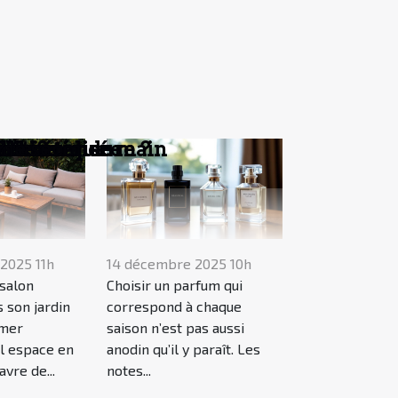
on intérieure ?
acles
personnalisée
l'esthétique
 bain
e ?
ble ?
?
?
s de seconde main
2025 11h
14 décembre 2025 10h
salon
Choisir un parfum qui
 son jardin
correspond à chaque
rmer
saison n’est pas aussi
l espace en
anodin qu’il y paraît. Les
avre de...
notes...