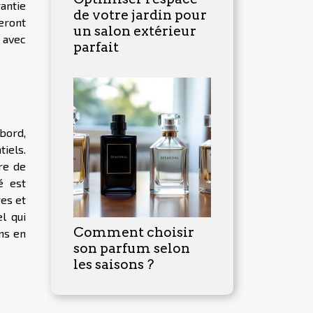
antie
de votre jardin pour
seront
un salon extérieur
 avec
parfait
bord,
tiels.
re de
é est
res et
l qui
Comment choisir
ns en
son parfum selon
les saisons ?