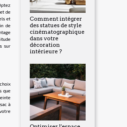
 Optez
 et de
Comment intégrer
ls et
des statues de style
in de
cinématographique
antage
dans votre
bitude
décoration
s sur
intérieure ?
 choix
ls que
einte
 sac à
 votre
Optimiser l'espace