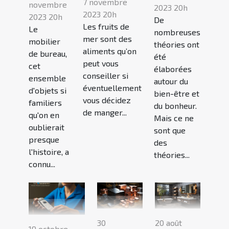
7 novembre
novembre
2023 20h
2023 20h
2023 20h
De
Les fruits de
Le
nombreuses
mer sont des
mobilier
théories ont
aliments qu’on
de bureau,
été
peut vous
cet
élaborées
conseiller si
ensemble
autour du
éventuellement
d'objets si
bien-être et
vous décidez
familiers
du bonheur.
de manger...
qu'on en
Mais ce ne
oublierait
sont que
presque
des
l'histoire, a
théories...
connu...
30
20 août
19 octobre