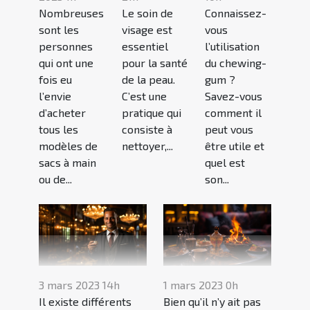
Nombreuses
Le soin de
Connaissez-
sont les
visage est
vous
personnes
essentiel
l’utilisation
qui ont une
pour la santé
du chewing-
fois eu
de la peau.
gum ?
l’envie
C’est une
Savez-vous
d’acheter
pratique qui
comment il
tous les
consiste à
peut vous
modèles de
nettoyer,...
être utile et
sacs à main
quel est
ou de...
son...
3 mars 2023 14h
1 mars 2023 0h
Il existe différents
Bien qu’il n’y ait pas