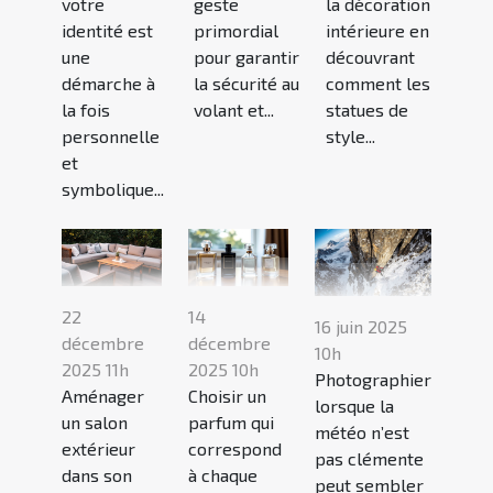
votre
geste
la décoration
identité est
primordial
intérieure en
une
pour garantir
découvrant
démarche à
la sécurité au
comment les
la fois
volant et...
statues de
personnelle
style...
et
symbolique...
22
14
16 juin 2025
décembre
décembre
10h
2025 11h
2025 10h
Photographier
Aménager
Choisir un
lorsque la
un salon
parfum qui
météo n’est
extérieur
correspond
pas clémente
dans son
à chaque
peut sembler