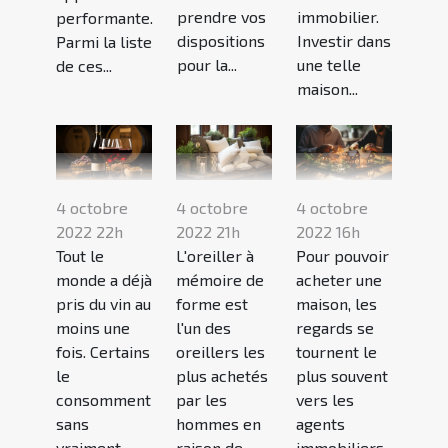
prendre vos
immobilier.
performante.
dispositions
Investir dans
Parmi la liste
pour la...
une telle
de ces...
maison...
4 octobre
4 octobre
4 octobre
2022 22h
2022 21h
2022 16h
Tout le
L'oreiller à
Pour pouvoir
monde a déjà
mémoire de
acheter une
pris du vin au
forme est
maison, les
moins une
l'un des
regards se
fois. Certains
oreillers les
tournent le
le
plus achetés
plus souvent
consomment
par les
vers les
sans
hommes en
agents
vraiment
raison de
immobiliers.