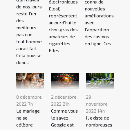
électroniques
connu de
de nos jours
Eleaf,
nouvelles
reste l’un
représentent
améliorations
des
aujourd'hui le
avec
meilleurs
chou gras des
l’apparition
pas que
amateurs de
des casinos
tout homme
cigarettes.
en ligne. Ces...
aurait fait.
Elles...
Cela pousse
donc...
8 décembre
2 décembre
29
2022 7h
2022 21h
novembre
Le mariage
Comme vous
2022 14h
ne se
le savez,
Il existe de
célèbre
Google est
nombreuses