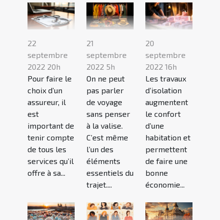
22
21
20
septembre
septembre
septembre
2022 20h
2022 5h
2022 16h
Pour faire le
On ne peut
Les travaux
choix d’un
pas parler
d’isolation
assureur, il
de voyage
augmentent
est
sans penser
le confort
important de
à la valise.
d’une
tenir compte
C’est même
habitation et
de tous les
l’un des
permettent
services qu’il
éléments
de faire une
offre à sa...
essentiels du
bonne
trajet....
économie...