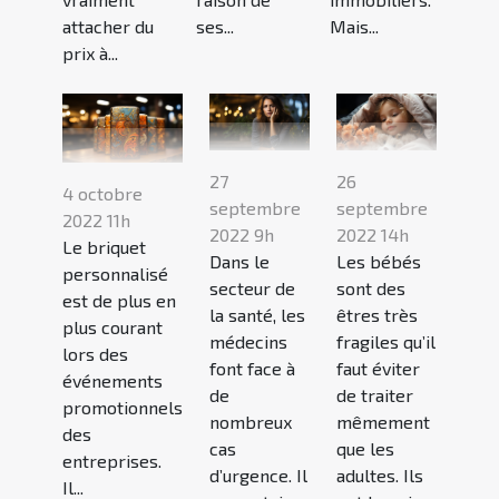
attacher du
ses...
Mais...
prix à...
27
26
4 octobre
septembre
septembre
2022 11h
2022 9h
2022 14h
Le briquet
Dans le
Les bébés
personnalisé
secteur de
sont des
est de plus en
la santé, les
êtres très
plus courant
médecins
fragiles qu’il
lors des
font face à
faut éviter
événements
de
de traiter
promotionnels
nombreux
mêmement
des
cas
que les
entreprises.
d’urgence. Il
adultes. Ils
Il...