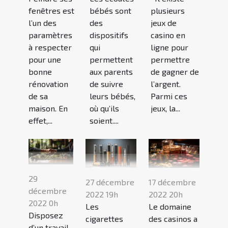
fenêtres est
bébés sont
plusieurs
l’un des
des
jeux de
paramètres
dispositifs
casino en
à respecter
qui
ligne pour
pour une
permettent
permettre
bonne
aux parents
de gagner de
rénovation
de suivre
l’argent.
de sa
leurs bébés,
Parmi ces
maison. En
où qu’ils
jeux, la...
effet,...
soient....
29
27 décembre
17 décembre
décembre
2022 19h
2022 20h
2022 0h
Les
Le domaine
Disposez
cigarettes
des casinos a
d’un travail