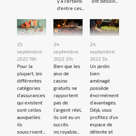
y a certains
ont besoin...
d’entre ces...
25
24
24
septembre
septembre
septembre
2022 19h
2022 21h
2022 5h
Pour la
Bien que les
Un jardin
plupart, les
jeux de
bien
différentes
casino
aménagé
catégories
gratuits ne
possède
d’assurances
rapportent
énormément
qui existent
pas de
d’avantages.
sont celles
l’argent réel,
Déjà, vous
auxquelles
ils ont eu un
profitez d’un
ils
succès
espace de
souscrivent...
incroyable...
détente et