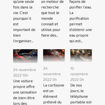
qu'une seule
un moteur de
façons de
fois dans la
recherche
purifier l’eau.
vie. C'est
que tout le
La
pourquoi il
monde
purification
est
connait et
permet
important de
utilise pour
d’obtenir une
bien
faire des...
eau propre
l'organiser...
qui est...
24
10
24 novembre
novembre
novembre
2022 10h
2022 0h
2022 0h
Une voiture
La cortisone
De nos
propre offre
est un
jours, le
une sensation
élément
téléphone
de bien-être
prélevé du
portable est
lors des