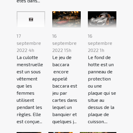
êtes dans...
16
16
17
septembre
septembre
septembre
2022 15h
2022 1h
2022 4h
Le jeu de
Le fond de
La culotte
baccara
hotte est un
menstruelle
encore
panneau de
est un sous
appelé
protection
vêtement
baccara est
ou une
que les
jeu par
plaque qui se
femmes
cartes dans
situe au
utilisent
lequel un
dessus de la
pendant les
banquier et
plaque de
règles. Elle
quelques j...
cuisson....
est conçue...