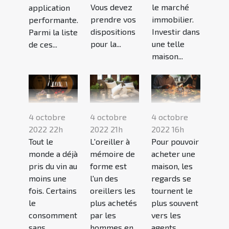
Vous devez
le marché
application
prendre vos
immobilier.
performante.
dispositions
Investir dans
Parmi la liste
pour la...
une telle
de ces...
maison...
4 octobre
4 octobre
4 octobre
2022 22h
2022 21h
2022 16h
Tout le
L'oreiller à
Pour pouvoir
monde a déjà
mémoire de
acheter une
pris du vin au
forme est
maison, les
moins une
l'un des
regards se
fois. Certains
oreillers les
tournent le
le
plus achetés
plus souvent
consomment
par les
vers les
sans
hommes en
agents