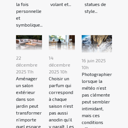
la fois
volant et...
statues de
personnelle
style...
et
symbolique...
22
14
16 juin 2025
décembre
décembre
10h
2025 11h
2025 10h
Photographier
Aménager
Choisir un
lorsque la
un salon
parfum qui
météo n’est
extérieur
correspond
pas clémente
dans son
à chaque
peut sembler
jardin peut
saison n’est
intimidant,
transformer
pas aussi
mais ces
n’importe
anodin qu’il
conditions
quel espace
y paraît. Les