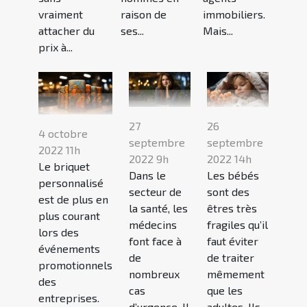
vraiment
raison de
immobiliers.
attacher du
ses...
Mais...
prix à...
27
26
4 octobre
septembre
septembre
2022 11h
2022 9h
2022 14h
Le briquet
Dans le
Les bébés
personnalisé
secteur de
sont des
est de plus en
la santé, les
êtres très
plus courant
médecins
fragiles qu’il
lors des
font face à
faut éviter
événements
de
de traiter
promotionnels
nombreux
mêmement
des
cas
que les
entreprises.
d’urgence. Il
adultes. Ils