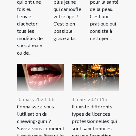
qui ont une
plus jeune
pour la santé
fois eu
qui camoufle
de la peau.
l’envie
votre âge ?
C’est une
d’acheter
C’est bien
pratique qui
tous les
possible
consiste à
modèles de
grâce à la...
nettoyer,...
sacs à main
ou de...
10 mars 2023 10h
3 mars 2023 14h
Connaissez-vous
Il existe différents
l’utilisation du
types de licences
chewing-gum ?
professionnelles qui
Savez-vous comment
sont sanctionnées
il peut vous être utile
par une formation