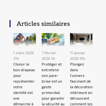
Articles similaires
1 mars 2026
7 février
11 janvier
21h
2026 3h
2026 10h
Choisir le
Protéger et
Plongez
bon drapeau
entretenir
dans
pour
son pare-
l’univers
représenter
brise est un
fascinant de
votre
geste
la décoration
identité est
primordial
intérieure en
une
pour garantir
découvrant
démarche à
la sécurité au
comment les