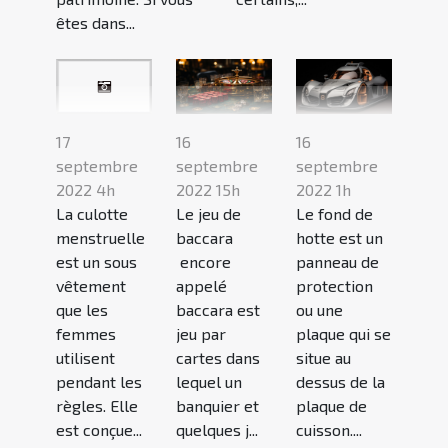
êtes dans...
16
16
17
septembre
septembre
septembre
2022 15h
2022 1h
2022 4h
Le jeu de
Le fond de
La culotte
baccara
hotte est un
menstruelle
encore
panneau de
est un sous
appelé
protection
vêtement
baccara est
ou une
que les
jeu par
plaque qui se
femmes
cartes dans
situe au
utilisent
lequel un
dessus de la
pendant les
banquier et
plaque de
règles. Elle
quelques j...
cuisson....
est conçue...