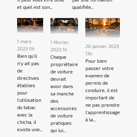
et quel est son...
qualifiée...
1 mars
1 février
26 janvier 2023
2023 0h
2023 1h
13h
Bien qu’il
Chaque
Pour bien
n’y ait pas
propriétaire
passer votre
de
de voiture
examen de
directives
devrait
permis de
établies
avoir dans
conduire, il est
pour
sa manche
important de
l’utilisation
des
ne pas prendre
du tabac
accessoires
l’apprentissage
avec la
de voiture
à la...
chicha, il
pratiques
existe une...
qui lui...