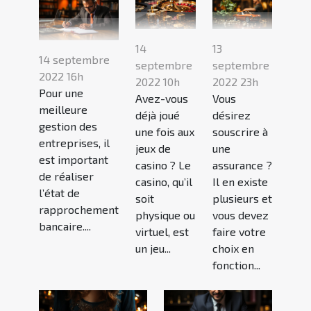
14
13
14 septembre
septembre
septembre
2022 16h
2022 10h
2022 23h
Pour une
Avez-vous
Vous
meilleure
déjà joué
désirez
gestion des
une fois aux
souscrire à
entreprises, il
jeux de
une
est important
casino ? Le
assurance ?
de réaliser
casino, qu’il
Il en existe
l’état de
soit
plusieurs et
rapprochement
physique ou
vous devez
bancaire....
virtuel, est
faire votre
un jeu...
choix en
fonction...