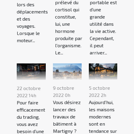
prélevé du
portable est
lors des
cortisol qui
d’une
déplacements
constitue,
grande
et des
lui, une
utilité dans
voyages.
hormone
la vie active.
Lorsque le
produite par
Cependant,
moteur...
l'organisme.
il peut
Le...
arriver...
9 octobre
5 octobre
22 octobre
2022 0h
2022 2h
2022 14h
Vous désirez
Aujourd’hui,
Pour faire
lancer des
les maisons
efficacement
travaux de
modernes
du trading,
bâtiment à
sont en
vous avez
Martigny ?
tendance sur
besoin d’une