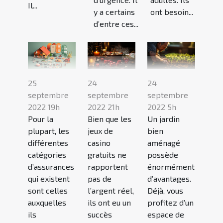
Il...
y a certains
ont besoin...
d’entre ces...
25
24
24
septembre
septembre
septembre
2022 19h
2022 21h
2022 5h
Pour la
Bien que les
Un jardin
plupart, les
jeux de
bien
différentes
casino
aménagé
catégories
gratuits ne
possède
d’assurances
rapportent
énormément
qui existent
pas de
d’avantages.
sont celles
l’argent réel,
Déjà, vous
auxquelles
ils ont eu un
profitez d’un
ils
succès
espace de