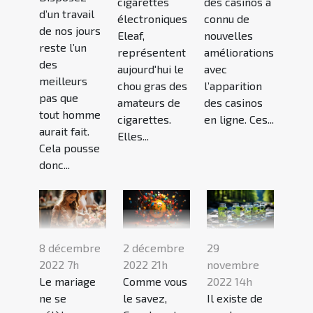
cigarettes
des casinos a
d’un travail
électroniques
connu de
de nos jours
Eleaf,
nouvelles
reste l’un
représentent
améliorations
des
aujourd'hui le
avec
meilleurs
chou gras des
l’apparition
pas que
amateurs de
des casinos
tout homme
cigarettes.
en ligne. Ces...
aurait fait.
Elles...
Cela pousse
donc...
8 décembre
2 décembre
29
2022 7h
2022 21h
novembre
Le mariage
Comme vous
2022 14h
ne se
le savez,
Il existe de