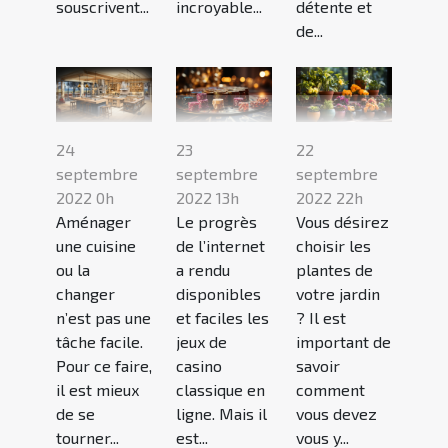
souscrivent...
incroyable...
détente et
de...
24
23
22
septembre
septembre
septembre
2022 0h
2022 13h
2022 22h
Aménager
Le progrès
Vous désirez
une cuisine
de l’internet
choisir les
ou la
a rendu
plantes de
changer
disponibles
votre jardin
n’est pas une
et faciles les
? Il est
tâche facile.
jeux de
important de
Pour ce faire,
casino
savoir
il est mieux
classique en
comment
de se
ligne. Mais il
vous devez
tourner...
est...
vous y...