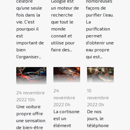
célèbre
Google est
nombreuses
qu'une seule
un moteur de
façons de
fois dans la
recherche
purifier l’eau.
vie. C'est
que tout le
La
pourquoi il
monde
purification
est
connait et
permet
important de
utilise pour
d’obtenir une
bien
faire des...
eau propre
l'organiser...
qui est...
24
10
24 novembre
novembre
novembre
2022 10h
2022 0h
2022 0h
Une voiture
La cortisone
De nos
propre offre
est un
jours, le
une sensation
élément
téléphone
de bien-être