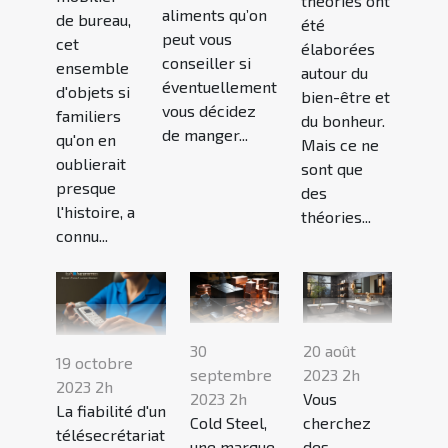
théories ont
aliments qu’on
de bureau,
été
peut vous
cet
élaborées
conseiller si
ensemble
autour du
éventuellement
d'objets si
bien-être et
vous décidez
familiers
du bonheur.
de manger...
qu'on en
Mais ce ne
oublierait
sont que
presque
des
l'histoire, a
théories...
connu...
30
20 août
19 octobre
septembre
2023 2h
2023 2h
2023 2h
Vous
La fiabilité d'un
Cold Steel,
cherchez
télésecrétariat
une marque
des