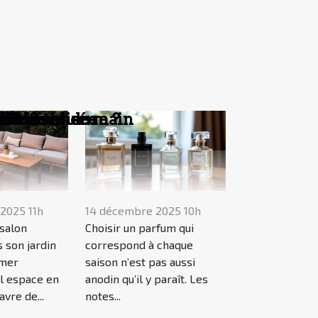
on intérieure ?
acles
personnalisée
l'esthétique
 bain
e ?
ble ?
?
?
s de seconde main
2025 11h
14 décembre 2025 10h
salon
Choisir un parfum qui
 son jardin
correspond à chaque
rmer
saison n’est pas aussi
l espace en
anodin qu’il y paraît. Les
avre de...
notes...