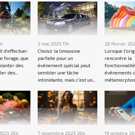
1h
2 mai 2025 11h
28 février 20
it d'effectuer
Choisir la limousine
Lorsque l'orig
e forage, que
parfaite pour un
rencontre la
planter des
événement spécial peut
fonctionnalité
ler des...
sembler une tâche
événements o
intimidante, mais c'est un...
métamorphose
2023 20h
7 novembre 2023 20h
19 octobre 20