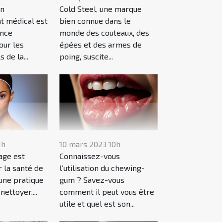
un
Cold Steel, une marque
at médical est
bien connue dans le
ance
monde des couteaux, des
our les
épées et des armes de
 de la...
poing, suscite...
1h
10 mars 2023 10h
age est
Connaissez-vous
r la santé de
l’utilisation du chewing-
 une pratique
gum ? Savez-vous
nettoyer,...
comment il peut vous être
utile et quel est son...