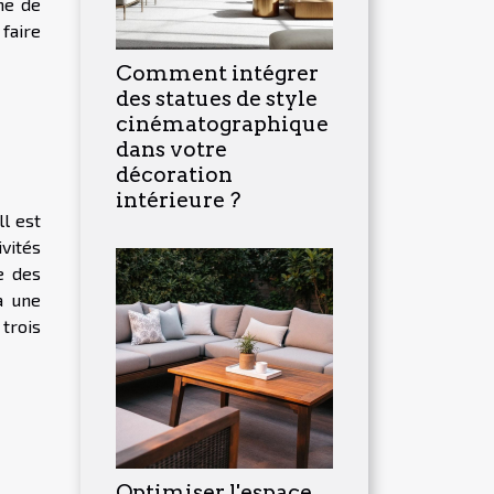
me de
faire
Comment intégrer
des statues de style
cinématographique
dans votre
décoration
intérieure ?
ll est
vités
ne des
à une
trois
Optimiser l'espace