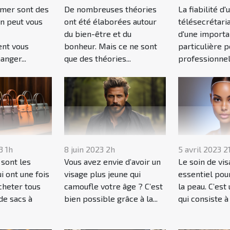
 mer sont des
De nombreuses théories
La fiabilité d'
on peut vous
ont été élaborées autour
télésecrétari
du bien-être et du
d'une import
nt vous
bonheur. Mais ce ne sont
particulière p
nger...
que des théories...
professionnels
3 1h
8 juin 2023 2h
5 avril 2023 2
sont les
Vous avez envie d’avoir un
Le soin de vis
 ont une fois
visage plus jeune qui
essentiel pou
acheter tous
camoufle votre âge ? C’est
la peau. C’est
de sacs à
bien possible grâce à la...
qui consiste à 