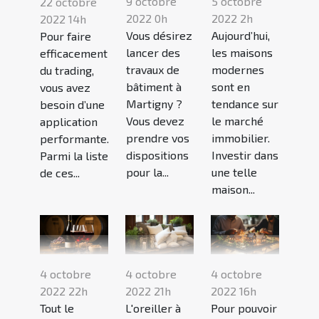
9 octobre
5 octobre
22 octobre
2022 0h
2022 2h
2022 14h
Vous désirez
Aujourd’hui,
Pour faire
lancer des
les maisons
efficacement
travaux de
modernes
du trading,
bâtiment à
sont en
vous avez
Martigny ?
tendance sur
besoin d’une
Vous devez
le marché
application
prendre vos
immobilier.
performante.
dispositions
Investir dans
Parmi la liste
pour la...
une telle
de ces...
maison...
4 octobre
4 octobre
4 octobre
2022 22h
2022 21h
2022 16h
Tout le
L'oreiller à
Pour pouvoir