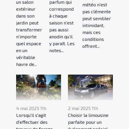
un salon
parfum qui
météo n’est
extérieur
correspond
pas clémente
dans son
à chaque
peut sembler
jardin peut
saison n’est
intimidant,
transformer
pas aussi
mais ces
n’importe
anodin qu’il
conditions
quel espace
y paraît. Les
offrent...
en un
notes...
véritable
havre de...
4 mai 2025 11h
2 mai 2025 11h
Lorsqu'il s'agit
Choisir la limousine
d'effectuer des
parfaite pour un
travaux de forage,
événement spécial