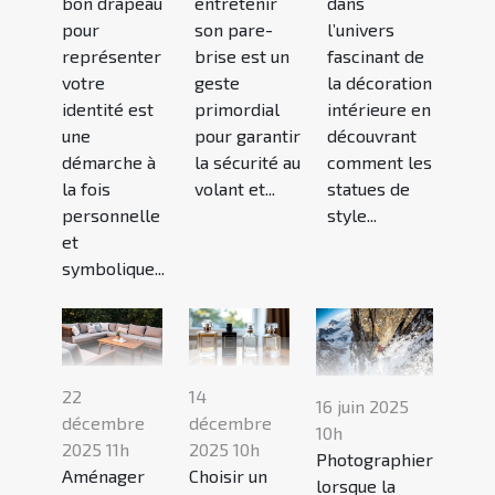
bon drapeau
entretenir
dans
pour
son pare-
l’univers
représenter
brise est un
fascinant de
votre
geste
la décoration
identité est
primordial
intérieure en
une
pour garantir
découvrant
démarche à
la sécurité au
comment les
la fois
volant et...
statues de
personnelle
style...
et
symbolique...
22
14
16 juin 2025
décembre
décembre
10h
2025 11h
2025 10h
Photographier
Aménager
Choisir un
lorsque la