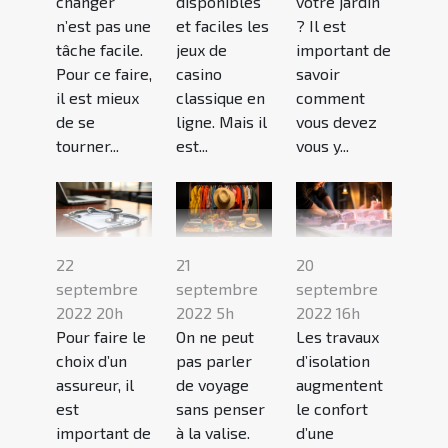
changer
disponibles
votre jardin
n’est pas une
et faciles les
? Il est
tâche facile.
jeux de
important de
Pour ce faire,
casino
savoir
il est mieux
classique en
comment
de se
ligne. Mais il
vous devez
tourner...
est...
vous y...
22
21
20
septembre
septembre
septembre
2022 20h
2022 5h
2022 16h
Pour faire le
On ne peut
Les travaux
choix d’un
pas parler
d’isolation
assureur, il
de voyage
augmentent
est
sans penser
le confort
important de
à la valise.
d’une