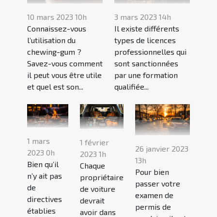
10 mars 2023 10h
3 mars 2023 14h
Connaissez-vous
Il existe différents
l’utilisation du
types de licences
chewing-gum ?
professionnelles qui
Savez-vous comment
sont sanctionnées
il peut vous être utile
par une formation
et quel est son...
qualifiée...
1 mars
1 février
26 janvier 2023
2023 0h
2023 1h
13h
Bien qu’il
Chaque
Pour bien
n’y ait pas
propriétaire
passer votre
de
de voiture
examen de
directives
devrait
permis de
établies
avoir dans