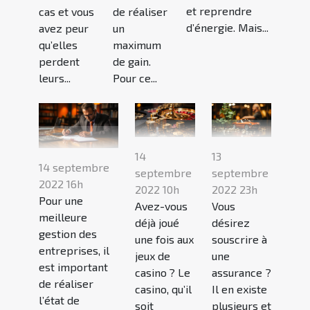
et reprendre
cas et vous
de réaliser
d’énergie. Mais...
avez peur
un
qu’elles
maximum
perdent
de gain.
leurs...
Pour ce...
14
13
14 septembre
septembre
septembre
2022 16h
2022 10h
2022 23h
Pour une
Avez-vous
Vous
meilleure
déjà joué
désirez
gestion des
une fois aux
souscrire à
entreprises, il
jeux de
une
est important
casino ? Le
assurance ?
de réaliser
casino, qu’il
Il en existe
l’état de
soit
plusieurs et