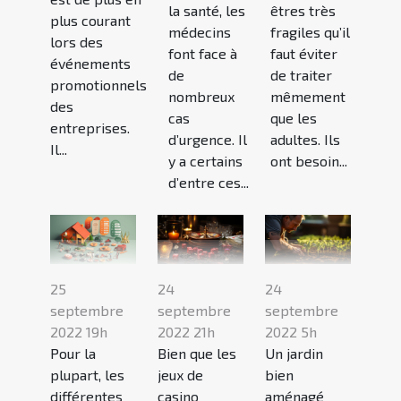
la santé, les
êtres très
plus courant
médecins
fragiles qu’il
lors des
font face à
faut éviter
événements
de
de traiter
promotionnels
nombreux
mêmement
des
cas
que les
entreprises.
d’urgence. Il
adultes. Ils
Il...
y a certains
ont besoin...
d’entre ces...
25
24
24
septembre
septembre
septembre
2022 19h
2022 21h
2022 5h
Pour la
Bien que les
Un jardin
plupart, les
jeux de
bien
différentes
casino
aménagé