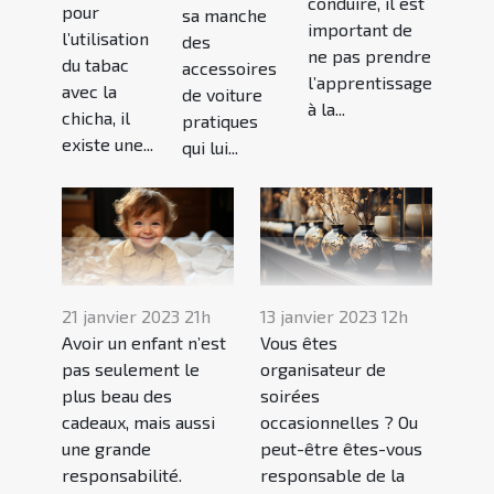
conduire, il est
pour
sa manche
important de
l’utilisation
des
ne pas prendre
du tabac
accessoires
l’apprentissage
avec la
de voiture
à la...
chicha, il
pratiques
existe une...
qui lui...
21 janvier 2023 21h
13 janvier 2023 12h
Avoir un enfant n’est
Vous êtes
pas seulement le
organisateur de
plus beau des
soirées
cadeaux, mais aussi
occasionnelles ? Ou
une grande
peut-être êtes-vous
responsabilité.
responsable de la