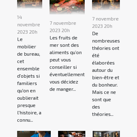
14
7 novembre
7 novembre
novembre
2023 20h
2023 20h
2023 20h
De
Les fruits de
Le
nombreuses
mer sont des
mobilier
théories ont
aliments qu’on
de bureau,
été
peut vous
cet
élaborées
conseiller si
ensemble
autour du
éventuellement
d'objets si
bien-être et
vous décidez
familiers
du bonheur.
de manger...
qu'on en
Mais ce ne
oublierait
sont que
presque
des
l'histoire, a
théories...
connu...