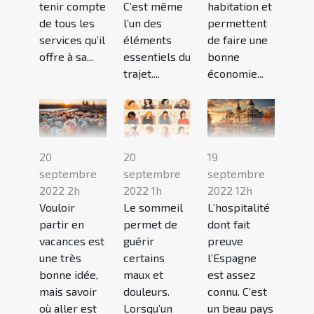
tenir compte
C’est même
habitation et
de tous les
l’un des
permettent
services qu’il
éléments
de faire une
offre à sa...
essentiels du
bonne
trajet....
économie...
20
20
19
septembre
septembre
septembre
2022 2h
2022 1h
2022 12h
Vouloir
Le sommeil
L’hospitalité
partir en
permet de
dont fait
vacances est
guérir
preuve
une très
certains
l’Espagne
bonne idée,
maux et
est assez
mais savoir
douleurs.
connu. C’est
où aller est
Lorsqu’un
un beau pays