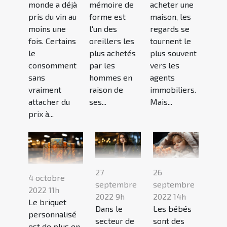
monde a déjà
mémoire de
acheter une
pris du vin au
forme est
maison, les
moins une
l'un des
regards se
fois. Certains
oreillers les
tournent le
le
plus achetés
plus souvent
consomment
par les
vers les
sans
hommes en
agents
vraiment
raison de
immobiliers.
attacher du
ses...
Mais...
prix à...
27
26
4 octobre
septembre
septembre
2022 11h
2022 9h
2022 14h
Le briquet
Dans le
Les bébés
personnalisé
secteur de
sont des
est de plus en