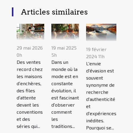
Articles similaires
29 mai 2026
19 mai 2025
19 février
0h
5h
2024 11h
Des ventes
Dans un
L'envie
record chez
monde où la
d'évasion est
les maisons
mode est en
souvent
d’enchères,
constante
synonyme de
des files
évolution, il
recherche
d’attente
est fascinant
d'authenticité
devant les
d'observer
et
conventions
comment
d'expériences
et des
les
inédites.
séries qui...
traditions...
Pourquoi se...