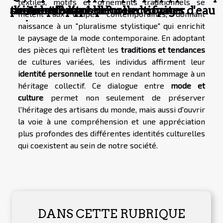
textiles, motifs et ornements traditionnels se
réinvente l’art de collectionner
sentiers battus pour un voyage
traitent les problèmes de fuites d'eau
cartes prépayées ?
prendre ?
destinations
mêlent aux coupes contemporaines, donnant
unique
naissance à un "pluralisme stylistique" qui enrichit
le paysage de la mode contemporaine. En adoptant
des pièces qui reflètent les
traditions et tendances
de cultures variées, les individus affirment leur
identité personnelle
tout en rendant hommage à un
héritage collectif. Ce dialogue entre
mode et
culture
permet non seulement de préserver
l'héritage des artisans du monde, mais aussi d'ouvrir
la voie à une compréhension et une appréciation
plus profondes des différentes identités culturelles
qui coexistent au sein de notre société.
DANS CETTE RUBRIQUE