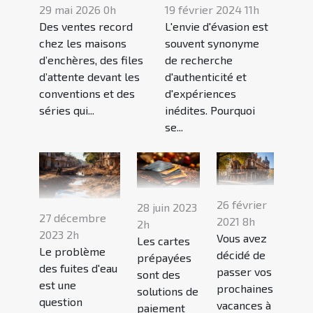
19 février 2024 11h
29 mai 2026 0h
L'envie d'évasion est
Des ventes record
souvent synonyme
chez les maisons
de recherche
d’enchères, des files
d'authenticité et
d’attente devant les
d'expériences
conventions et des
inédites. Pourquoi
séries qui...
se...
26 février
28 juin 2023
27 décembre
2021 8h
2h
2023 2h
Vous avez
Les cartes
Le problème
décidé de
prépayées
des fuites d'eau
passer vos
sont des
est une
prochaines
solutions de
question
vacances à
paiement