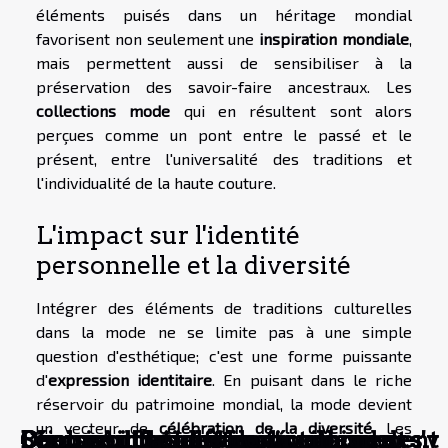
éléments puisés dans un héritage mondial
favorisent non seulement une
inspiration mondiale
,
mais permettent aussi de sensibiliser à la
préservation des savoir-faire ancestraux. Les
collections mode
qui en résultent sont alors
perçues comme un pont entre le passé et le
présent, entre l'universalité des traditions et
l'individualité de la haute couture.
L'impact sur l'identité
personnelle et la diversité
Intégrer des éléments de traditions culturelles
dans la mode ne se limite pas à une simple
question d'esthétique; c'est une forme puissante
d'
expression identitaire
. En puisant dans le riche
réservoir du patrimoine mondial, la mode devient
un vecteur de
célébration de la diversité
. Les
Pourquoi l’animation japonaise
Découvrir des destinations hors des
Comment les pays en développement
Quels sont les différents types de
Choisir un hôtel à Lyon : comment s'y
Séjour Adriatique : les meilleures