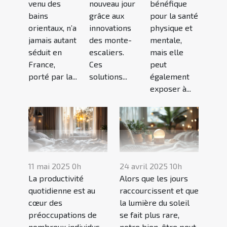
venu des
nouveau jour
bénéfique
bains
grâce aux
pour la santé
orientaux, n’a
innovations
physique et
jamais autant
des monte-
mentale,
séduit en
escaliers.
mais elle
France,
Ces
peut
porté par la...
solutions...
également
exposer à...
11 mai 2025 0h
24 avril 2025 10h
La productivité
Alors que les jours
quotidienne est au
raccourcissent et que
cœur des
la lumière du soleil
préoccupations de
se fait plus rare,
nombreux individus,
notre bien-être peut