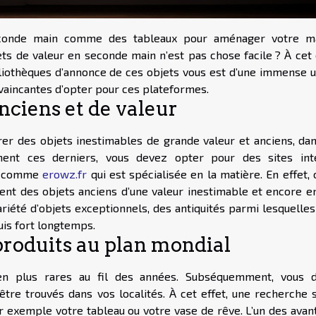
seconde main comme des tableaux pour aménager votre m
s de valeur en seconde main n’est pas chose facile ? À cet e
iothèques d’annonce de ces objets vous est d’une immense uti
convaincantes d’opter pour ces plateformes.
nciens et de valeur
urer des objets inestimables de grande valeur et anciens, dan
ment ces derniers, vous devez opter pour des sites int
in comme
erowz.fr
qui est spécialisée en la matière. En effet,
ent des objets anciens d’une valeur inestimable et encore e
variété d’objets exceptionnels, des antiquités parmi lesquelle
is fort longtemps.
produits au plan mondial
en plus rares au fil des années. Subséquemment, vous 
re trouvés dans vos localités. À cet effet, une recherche s
r exemple votre tableau ou votre vase de rêve. L’un des avan