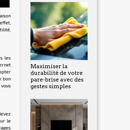
aison
ffet,
lité.
s les
ernet
Maximiser la
 opter
durabilité de votre
n bon
pare-brise avec des
s vous
gestes simples
devez
ur le
tages