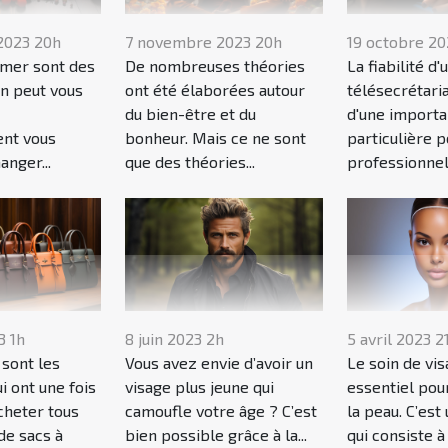
2023 20h
7 novembre 2023 20h
19 octobre 20
 mer sont des
De nombreuses théories
La fiabilité d'
on peut vous
ont été élaborées autour
télésecrétari
du bien-être et du
d'une import
nt vous
bonheur. Mais ce ne sont
particulière p
nger...
que des théories...
professionnels
3 1h
8 juin 2023 2h
5 avril 2023 2
sont les
Vous avez envie d’avoir un
Le soin de vis
 ont une fois
visage plus jeune qui
essentiel pou
acheter tous
camoufle votre âge ? C’est
la peau. C’est
de sacs à
bien possible grâce à la...
qui consiste à 