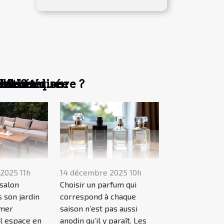
on intérieure ?
acles
personnalisée
l'esthétique
 bain
e ?
ble ?
?
?
2025 11h
14 décembre 2025 10h
salon
Choisir un parfum qui
 son jardin
correspond à chaque
rmer
saison n’est pas aussi
l espace en
anodin qu’il y paraît. Les