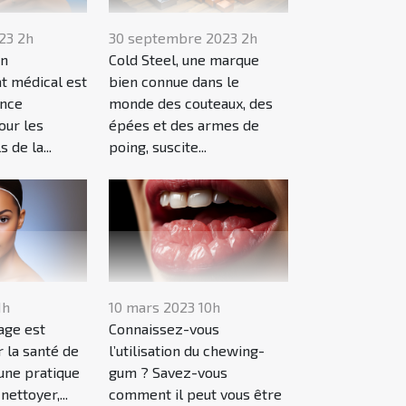
23 2h
30 septembre 2023 2h
un
Cold Steel, une marque
at médical est
bien connue dans le
ance
monde des couteaux, des
our les
épées et des armes de
 de la...
poing, suscite...
1h
10 mars 2023 10h
age est
Connaissez-vous
r la santé de
l’utilisation du chewing-
 une pratique
gum ? Savez-vous
nettoyer,...
comment il peut vous être