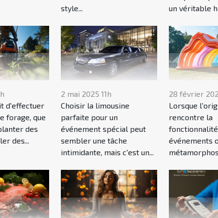
style...
un véritable h
1h
2 mai 2025 11h
28 février 20
it d'effectuer
Choisir la limousine
Lorsque l'orig
e forage, que
parfaite pour un
rencontre la
planter des
événement spécial peut
fonctionnalité
ler des...
sembler une tâche
événements o
intimidante, mais c'est un...
métamorphose