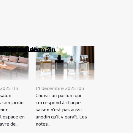
on intérieure ?
acles
personnalisée
l'esthétique
 bain
e ?
ble ?
?
?
s de seconde main
2025 11h
14 décembre 2025 10h
salon
Choisir un parfum qui
 son jardin
correspond à chaque
rmer
saison n’est pas aussi
l espace en
anodin qu’il y paraît. Les
avre de...
notes...