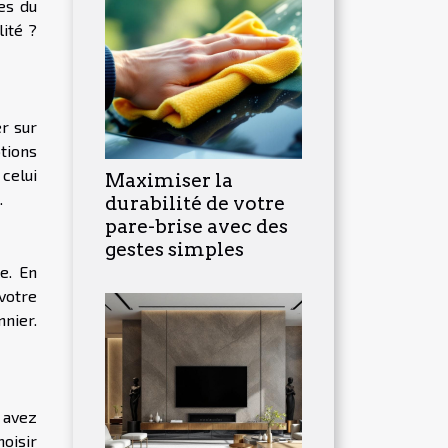
es du
lité ?
er sur
tions
celui
Maximiser la
.
durabilité de votre
pare-brise avec des
gestes simples
le. En
 votre
nnier.
 avez
oisir