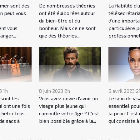
 mer sont des
De nombreuses théories
La fiabilité d'
on peut vous
ont été élaborées autour
télésecrétari
du bien-être et du
d'une import
nt vous
bonheur. Mais ce ne sont
particulière p
nger...
que des théories...
professionnels
3 1h
8 juin 2023 2h
5 avril 2023 2
sont les
Vous avez envie d’avoir un
Le soin de vis
 ont une fois
visage plus jeune qui
essentiel pou
acheter tous
camoufle votre âge ? C’est
la peau. C’est
de sacs à
bien possible grâce à la...
qui consiste à 