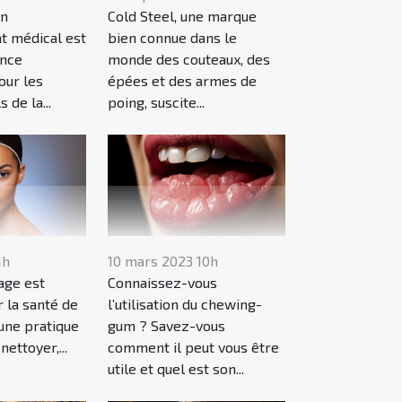
un
Cold Steel, une marque
at médical est
bien connue dans le
ance
monde des couteaux, des
our les
épées et des armes de
 de la...
poing, suscite...
1h
10 mars 2023 10h
age est
Connaissez-vous
r la santé de
l’utilisation du chewing-
 une pratique
gum ? Savez-vous
nettoyer,...
comment il peut vous être
utile et quel est son...