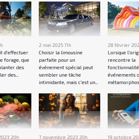
1h
2 mai 2025 11h
28 février 20
it d'effectuer
Choisir la limousine
Lorsque l'orig
e forage, que
parfaite pour un
rencontre la
planter des
événement spécial peut
fonctionnalité
ler des...
sembler une tâche
événements o
intimidante, mais c'est un...
métamorphose
2023 20h
7 novembre 2023 20h
19 octobre 20