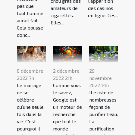
chou gras des
l’apparition
pas que
amateurs de
des casinos
tout homme
cigarettes.
en ligne. Ces...
aurait fait.
Elles...
Cela pousse
donc...
8 décembre
2 décembre
29
2022 7h
2022 21h
novembre
Le mariage
Comme vous
2022 14h
ne se
le savez,
Il existe de
célèbre
Google est
nombreuses
qu'une seule
un moteur de
façons de
fois dans la
recherche
purifier l’eau.
vie. C'est
que tout le
La
pourquoi il
monde
purification