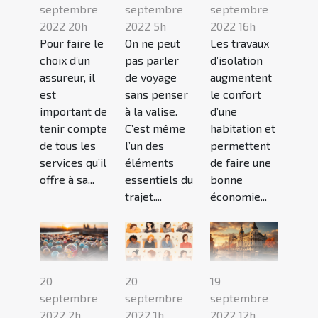
septembre
septembre
septembre
2022 20h
2022 5h
2022 16h
Pour faire le
On ne peut
Les travaux
choix d’un
pas parler
d’isolation
assureur, il
de voyage
augmentent
est
sans penser
le confort
important de
à la valise.
d’une
tenir compte
C’est même
habitation et
de tous les
l’un des
permettent
services qu’il
éléments
de faire une
offre à sa...
essentiels du
bonne
trajet....
économie...
20
20
19
septembre
septembre
septembre
2022 2h
2022 1h
2022 12h