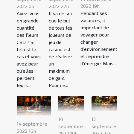
2022 19h
2022 0h
2022 22h
Pendant ses
Avez-vous
Il va de soi
vacances, il
en grande
que le but
important de
quantité
de tous les
voyager pour
des fleurs
joueurs de
changer
CBD ? Si
jeu de
d’environnement
tel est le
casino est
et reprendre
cas et vous
de réaliser
d’énergie. Mais...
avez peur
un
qu’elles
maximum
perdent
de gain.
leurs...
Pour ce...
14
13
14 septembre
septembre
septembre
2022 16h
2022 10h
2022 23h