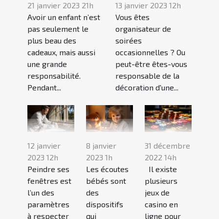
21 janvier 2023 21h
13 janvier 2023 12h
Avoir un enfant n’est
Vous êtes
pas seulement le
organisateur de
plus beau des
soirées
cadeaux, mais aussi
occasionnelles ? Ou
une grande
peut-être êtes-vous
responsabilité.
responsable de la
Pendant...
décoration d'une...
12 janvier
8 janvier
31 décembre
2023 12h
2023 1h
2022 14h
Peindre ses
Les écoutes
Il existe
fenêtres est
bébés sont
plusieurs
l’un des
des
jeux de
paramètres
dispositifs
casino en
à respecter
qui
ligne pour