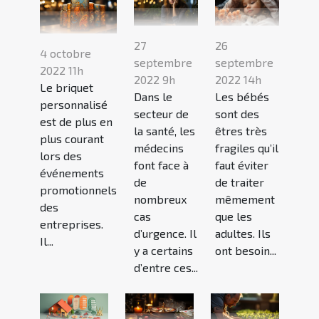
27
26
4 octobre
septembre
septembre
2022 11h
2022 9h
2022 14h
Le briquet
Dans le
Les bébés
personnalisé
secteur de
sont des
est de plus en
la santé, les
êtres très
plus courant
médecins
fragiles qu’il
lors des
font face à
faut éviter
événements
de
de traiter
promotionnels
nombreux
mêmement
des
cas
que les
entreprises.
d’urgence. Il
adultes. Ils
Il...
y a certains
ont besoin...
d’entre ces...