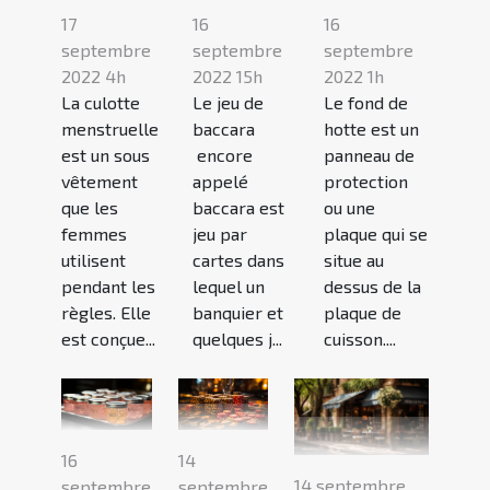
16
16
17
septembre
septembre
septembre
2022 15h
2022 1h
2022 4h
Le jeu de
Le fond de
La culotte
baccara
hotte est un
menstruelle
encore
panneau de
est un sous
appelé
protection
vêtement
baccara est
ou une
que les
jeu par
plaque qui se
femmes
cartes dans
situe au
utilisent
lequel un
dessus de la
pendant les
banquier et
plaque de
règles. Elle
quelques j...
cuisson....
est conçue...
16
14
14 septembre
septembre
septembre