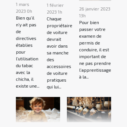
1 mars
1 février
26 janvier 2023
2023 0h
2023 1h
13h
Bien qu’il
Chaque
Pour bien
n’y ait pas
propriétaire
passer votre
de
de voiture
examen de
directives
devrait
permis de
établies
avoir dans
conduire, il est
pour
sa manche
important de
l’utilisation
des
ne pas prendre
du tabac
accessoires
l’apprentissage
avec la
de voiture
à la...
chicha, il
pratiques
existe une...
qui lui...