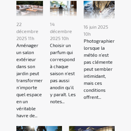
22
14
16 juin 2025
décembre
décembre
10h
2025 11h
2025 10h
Photographier
Aménager
Choisir un
lorsque la
un salon
parfum qui
météo n’est
extérieur
correspond
pas clémente
dans son
à chaque
peut sembler
jardin peut
saison n’est
intimidant,
transformer
pas aussi
mais ces
n’importe
anodin qu’il
conditions
quel espace
y paraît. Les
offrent...
en un
notes...
véritable
havre de...