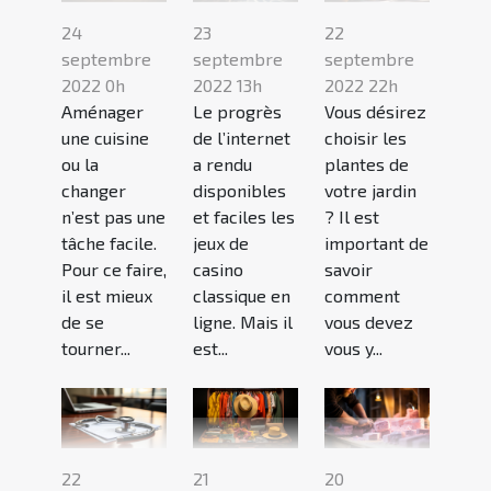
24
23
22
septembre
septembre
septembre
2022 0h
2022 13h
2022 22h
Aménager
Le progrès
Vous désirez
une cuisine
de l’internet
choisir les
ou la
a rendu
plantes de
changer
disponibles
votre jardin
n’est pas une
et faciles les
? Il est
tâche facile.
jeux de
important de
Pour ce faire,
casino
savoir
il est mieux
classique en
comment
de se
ligne. Mais il
vous devez
tourner...
est...
vous y...
22
21
20