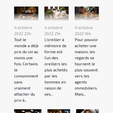
4 octobre
4 octobre
4 octobre
2022 22h
2022 21h
2022 16h
Tout le
L'oreiller à
Pour pouvoir
monde a déjà
mémoire de
acheter une
pris du vin au
forme est
maison, les
moins une
l'un des
regards se
fois. Certains
oreillers les
tournent le
le
plus achetés
plus souvent
consomment
par les
vers les
sans
hommes en
agents
vraiment
raison de
immobiliers.
attacher du
ses...
Mais...
prix à...