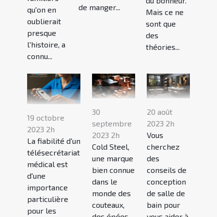
du bonheur.
de manger...
qu'on en
Mais ce ne
oublierait
sont que
presque
des
l'histoire, a
théories...
connu...
30
20 août
19 octobre
septembre
2023 2h
2023 2h
2023 2h
Vous
La fiabilité d'un
Cold Steel,
cherchez
télésecrétariat
une marque
des
médical est
bien connue
conseils de
d'une
dans le
conception
importance
monde des
de salle de
particulière
couteaux,
bain pour
pour les
des épées
vous aider à