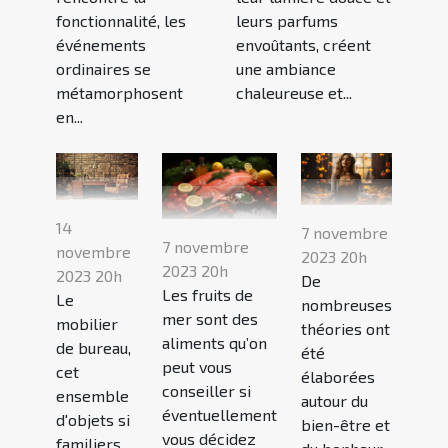
fonctionnalité, les
leurs parfums
événements
envoûtants, créent
ordinaires se
une ambiance
métamorphosent
chaleureuse et...
en...
14
7 novembre
7 novembre
novembre
2023 20h
2023 20h
2023 20h
De
Les fruits de
Le
nombreuses
mer sont des
mobilier
théories ont
aliments qu’on
de bureau,
été
peut vous
cet
élaborées
conseiller si
ensemble
autour du
éventuellement
d'objets si
bien-être et
vous décidez
familiers