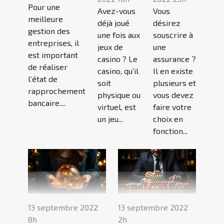
Pour une
Avez-vous
Vous
meilleure
déjà joué
désirez
gestion des
une fois aux
souscrire à
entreprises, il
jeux de
une
est important
casino ? Le
assurance ?
de réaliser
casino, qu’il
Il en existe
l’état de
soit
plusieurs et
rapprochement
physique ou
vous devez
bancaire....
virtuel, est
faire votre
un jeu...
choix en
fonction...
13 septembre 2022
13 septembre 2022
8h
2h