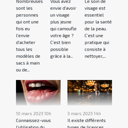
Nombreuses
Vous avez
Le soin de
sont les
envie d’avoir
visage est
personnes
un visage
essentiel
qui ont une
plus jeune
pour la santé
fois eu
qui camoufle
de la peau.
l’envie
votre âge ?
C’est une
d’acheter
C’est bien
pratique qui
tous les
possible
consiste à
modèles de
grâce à la...
nettoyer,...
sacs à main
ou de...
10 mars 2023 10h
3 mars 2023 14h
Connaissez-vous
Il existe différents
l’utilisation du
types de licences