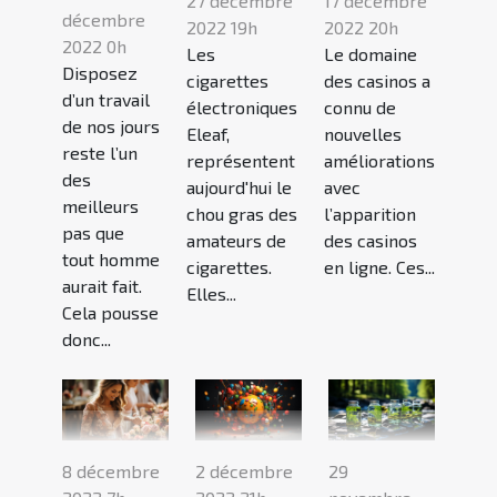
27 décembre
17 décembre
décembre
2022 19h
2022 20h
2022 0h
Les
Le domaine
Disposez
cigarettes
des casinos a
d’un travail
électroniques
connu de
de nos jours
Eleaf,
nouvelles
reste l’un
représentent
améliorations
des
aujourd'hui le
avec
meilleurs
chou gras des
l’apparition
pas que
amateurs de
des casinos
tout homme
cigarettes.
en ligne. Ces...
aurait fait.
Elles...
Cela pousse
donc...
8 décembre
2 décembre
29