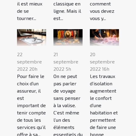
il est mieux
classique en
comment
de se
ligne. Mais il
vous devez
tourner...
est...
vous y...
22
21
20
septembre
septembre
septembre
2022 20h
2022 5h
2022 16h
Pour faire le
On ne peut
Les travaux
choix d’un
pas parler
d’isolation
assureur, il
de voyage
augmentent
est
sans penser
le confort
important de
à la valise.
d’une
tenir compte
C’est même
habitation et
de tous les
l’un des
permettent
services qu’il
éléments
de faire une
offre à sa...
essentiels du
bonne