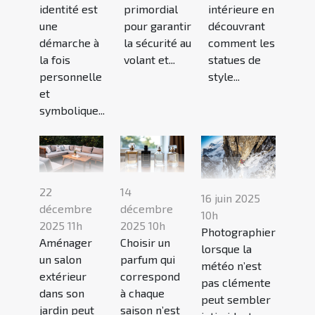
identité est
primordial
intérieure en
une
pour garantir
découvrant
démarche à
la sécurité au
comment les
la fois
volant et...
statues de
personnelle
style...
et
symbolique...
22
14
16 juin 2025
décembre
décembre
10h
2025 11h
2025 10h
Photographier
Aménager
Choisir un
lorsque la
un salon
parfum qui
météo n’est
extérieur
correspond
pas clémente
dans son
à chaque
peut sembler
jardin peut
saison n’est