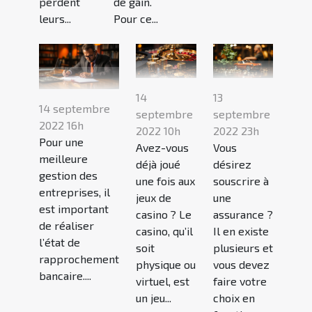
perdent
de gain.
leurs...
Pour ce...
14
13
14 septembre
septembre
septembre
2022 16h
2022 10h
2022 23h
Pour une
Avez-vous
Vous
meilleure
déjà joué
désirez
gestion des
une fois aux
souscrire à
entreprises, il
jeux de
une
est important
casino ? Le
assurance ?
de réaliser
casino, qu’il
Il en existe
l’état de
soit
plusieurs et
rapprochement
physique ou
vous devez
bancaire....
virtuel, est
faire votre
un jeu...
choix en