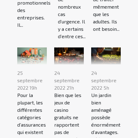
promotionnels
nombreux
mêmement
des
cas
que les
entreprises.
d’urgence. Il
adultes. Ils
Il...
y a certains
ont besoin...
d’entre ces...
25
24
24
septembre
septembre
septembre
2022 19h
2022 21h
2022 5h
Pour la
Bien que les
Un jardin
plupart, les
jeux de
bien
différentes
casino
aménagé
catégories
gratuits ne
possède
d’assurances
rapportent
énormément
qui existent
pas de
d’avantages.