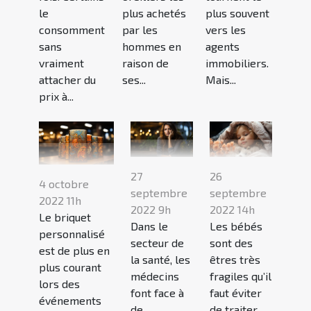
le
plus achetés
plus souvent
consomment
par les
vers les
sans
hommes en
agents
vraiment
raison de
immobiliers.
attacher du
ses...
Mais...
prix à...
27
26
4 octobre
septembre
septembre
2022 11h
2022 9h
2022 14h
Le briquet
Dans le
Les bébés
personnalisé
secteur de
sont des
est de plus en
la santé, les
êtres très
plus courant
médecins
fragiles qu’il
lors des
font face à
faut éviter
événements
de
de traiter