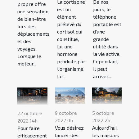
La cortisone
De nos
propre offre
est un
jours, le
une sensation
élément
téléphone
de bien-être
prélevé du
portable est
lors des
cortisol qui
d’une
déplacements
constitue,
grande
et des
lui, une
utilité dans
voyages.
hormone
la vie active.
Lorsque le
produite par
Cependant,
moteur...
l'organisme.
il peut
Le...
arriver...
9 octobre
5 octobre
22 octobre
2022 0h
2022 2h
2022 14h
Vous désirez
Aujourd’hui,
Pour faire
lancer des
les maisons
efficacement