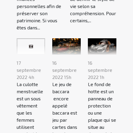
personnelles afin de
vie selon sa
préserver son
compréhension. Pour
patrimoine. Si vous
certains,...
êtes dans...
16
16
17
septembre
septembre
septembre
2022 15h
2022 1h
2022 4h
Le jeu de
Le fond de
La culotte
baccara
hotte est un
menstruelle
encore
panneau de
est un sous
appelé
protection
vêtement
baccara est
ou une
que les
jeu par
plaque qui se
femmes
cartes dans
situe au
utilisent