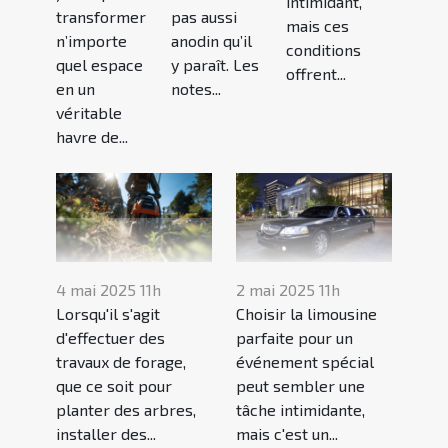
intimidant,
transformer
pas aussi
mais ces
n’importe
anodin qu’il
conditions
quel espace
y paraît. Les
offrent...
en un
notes...
véritable
havre de...
4 mai 2025 11h
2 mai 2025 11h
Lorsqu'il s'agit
Choisir la limousine
d'effectuer des
parfaite pour un
travaux de forage,
événement spécial
que ce soit pour
peut sembler une
planter des arbres,
tâche intimidante,
installer des...
mais c'est un...