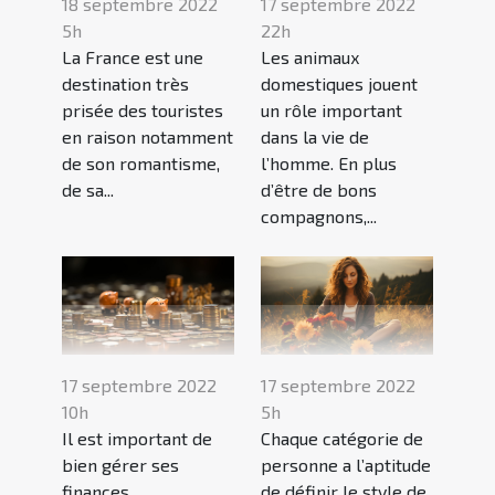
18 septembre 2022
17 septembre 2022
5h
22h
La France est une
Les animaux
destination très
domestiques jouent
prisée des touristes
un rôle important
en raison notamment
dans la vie de
de son romantisme,
l’homme. En plus
de sa...
d’être de bons
compagnons,...
17 septembre 2022
17 septembre 2022
10h
5h
Il est important de
Chaque catégorie de
bien gérer ses
personne a l’aptitude
finances
de définir le style de