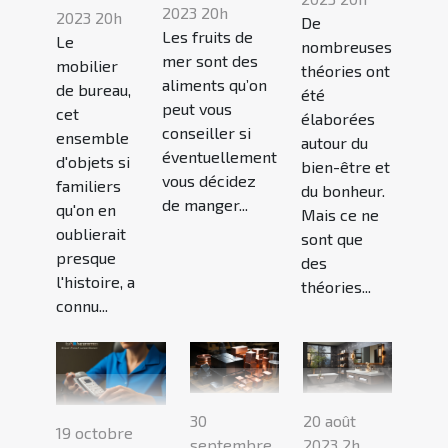
2023 20h
2023 20h
De
Les fruits de
Le
nombreuses
mer sont des
mobilier
théories ont
aliments qu’on
de bureau,
été
peut vous
cet
élaborées
conseiller si
ensemble
autour du
éventuellement
d'objets si
bien-être et
vous décidez
familiers
du bonheur.
de manger...
qu'on en
Mais ce ne
oublierait
sont que
presque
des
l'histoire, a
théories...
connu...
30
20 août
19 octobre
septembre
2023 2h