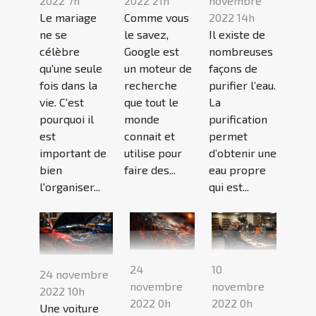
2022 7h
2022 21h
novembre
Le mariage
Comme vous
2022 14h
ne se
le savez,
Il existe de
célèbre
Google est
nombreuses
qu'une seule
un moteur de
façons de
fois dans la
recherche
purifier l’eau.
vie. C'est
que tout le
La
pourquoi il
monde
purification
est
connait et
permet
important de
utilise pour
d’obtenir une
bien
faire des...
eau propre
l'organiser...
qui est...
24
10
24 novembre
novembre
novembre
2022 10h
2022 0h
2022 0h
Une voiture