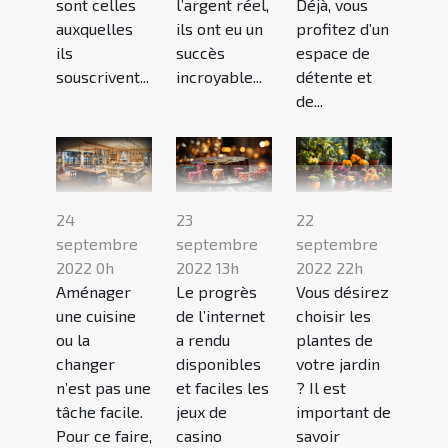
sont celles
l’argent réel,
Déjà, vous
auxquelles
ils ont eu un
profitez d’un
ils
succès
espace de
souscrivent...
incroyable...
détente et
de...
24
23
22
septembre
septembre
septembre
2022 0h
2022 13h
2022 22h
Aménager
Le progrès
Vous désirez
une cuisine
de l’internet
choisir les
ou la
a rendu
plantes de
changer
disponibles
votre jardin
n’est pas une
et faciles les
? Il est
tâche facile.
jeux de
important de
Pour ce faire,
casino
savoir