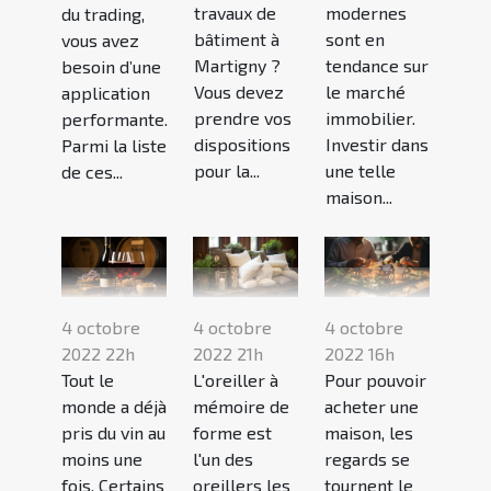
travaux de
modernes
du trading,
bâtiment à
sont en
vous avez
Martigny ?
tendance sur
besoin d’une
Vous devez
le marché
application
prendre vos
immobilier.
performante.
dispositions
Investir dans
Parmi la liste
pour la...
une telle
de ces...
maison...
4 octobre
4 octobre
4 octobre
2022 22h
2022 21h
2022 16h
Tout le
L'oreiller à
Pour pouvoir
monde a déjà
mémoire de
acheter une
pris du vin au
forme est
maison, les
moins une
l'un des
regards se
fois. Certains
oreillers les
tournent le