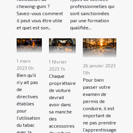
chewing-gum ?
professionnelles qui
Savez-vous comment
sont sanctionnées
il peut vous être utile
par une formation
et quel est son...
qualifiée...
1 mars
1 février
26 janvier 2023
2023 0h
2023 1h
13h
Bien qu’il
Chaque
Pour bien
n’y ait pas
propriétaire
passer votre
de
de voiture
examen de
directives
devrait
permis de
établies
avoir dans
conduire, il est
pour
sa manche
important de
l’utilisation
des
ne pas prendre
du tabac
accessoires
l’apprentissage
avec la
de voiture